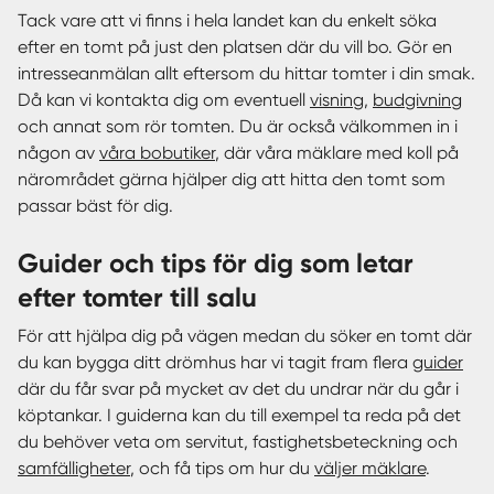
Tack vare att vi finns i hela landet kan du enkelt söka
efter en tomt på just den platsen där du vill bo. Gör en
intresseanmälan allt eftersom du hittar tomter i din smak.
Då kan vi kontakta dig om eventuell
visning
,
budgivning
och annat som rör tomten. Du är också välkommen in i
någon av
våra bobutiker
, där våra mäklare med koll på
närområdet gärna hjälper dig att hitta den tomt som
passar bäst för dig.
Guider och tips för dig som letar
efter tomter till salu
För att hjälpa dig på vägen medan du söker en tomt där
du kan bygga ditt drömhus har vi tagit fram flera
guider
där du får svar på mycket av det du undrar när du går i
köptankar. I guiderna kan du till exempel ta reda på det
du behöver veta om servitut, fastighetsbeteckning och
samfälligheter
, och få tips om hur du
väljer mäklare
.