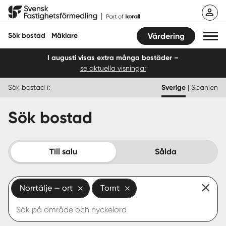
Hoppa
Svensk Fastighetsförmedling
till
innehåll
Sök bostad
Mäklare
Värdering
I augusti visas extra många bostäder –
se aktuella visningar
Sök bostad
Sök bostad i:
Sverige
|
Spanien
Hitta mäklare
Sök bostad
Sälja
Köpa
Till salu
Sålda
Guider
Norrtälje — ort
Tomt
Start
Logga in