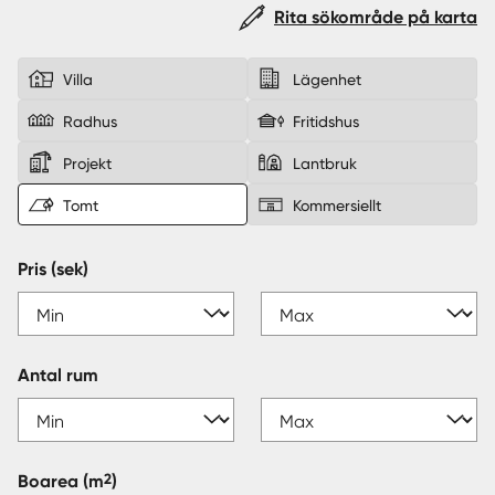
Rita sökområde på karta
Sverige
|
Spanien
Villa
Lägenhet
Radhus
Fritidshus
Projekt
Lantbruk
Tomt
Kommersiellt
Pris (sek)
Antal rum
2
Boarea
(m
)