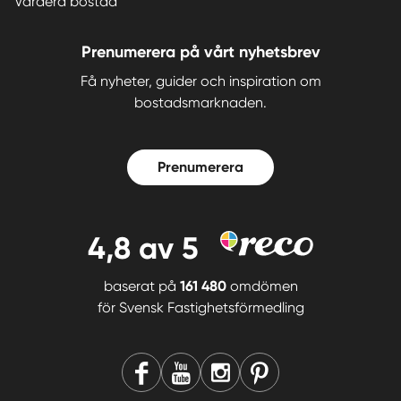
Värdera bostad
Prenumerera på vårt nyhetsbrev
Få nyheter, guider och inspiration om
bostadsmarknaden.
Prenumerera
4,8
av 5
baserat på
161 480
omdömen
för
Svensk Fastighetsförmedling