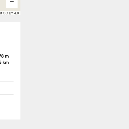
−
et CC BY 4.0
78 m
6 km