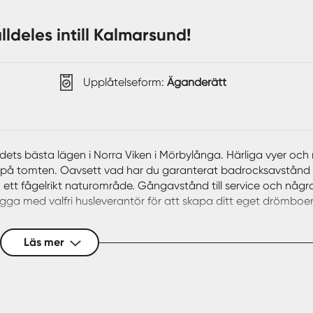
lldeles intill Kalmarsund!
Upplåtelseform:
Äganderätt
ådets bästa lägen i Norra Viken i Mörbylånga. Härliga vyer och
g på tomten. Oavsett vad har du garanterat badrocksavstånd t
t fågelrikt naturområde. Gångavstånd till service och någr
bygga med valfri husleverantör för att skapa ditt eget drömboe
på fastigheterna.
Läs mer
 & en personlig visning!