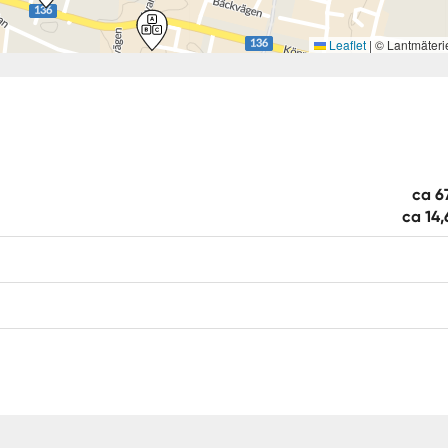
Leaflet
|
© Lantmäteri
ca 6
ca 14,