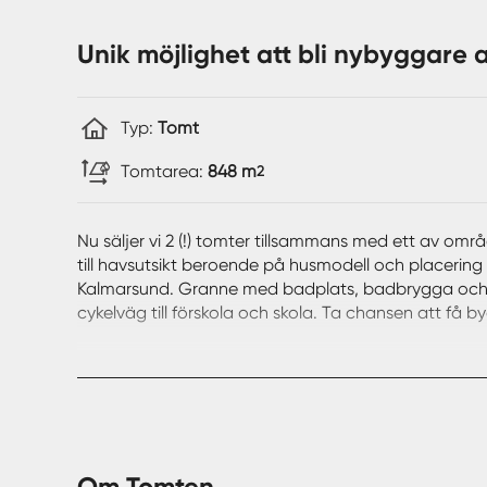
Unik möjlighet att bli nybyggare a
Typ:
Tomt
Tomtarea:
848 m
2
Nu säljer vi 2 (!) tomter tillsammans med ett av omr
till havsutsikt beroende på husmodell och placerin
Kalmarsund. Granne med badplats, badbrygga och et
cykelväg till förskola och skola. Ta chansen att få 
Se bifogad plankarta för detaljer om byggrätterna 
Kontakta ansvarig mäklare för mer ingående detaljer
Om Tomten