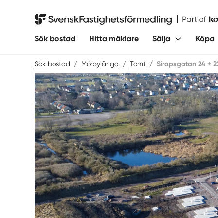
Hoppa
till
Svensk Fastighetsförmedling
innehåll
Sök bostad
Hitta mäklare
Sälja
Köpa
Sök bostad
/
Mörbylånga
/
Tomt
/
Sirapsgatan 24 + 2