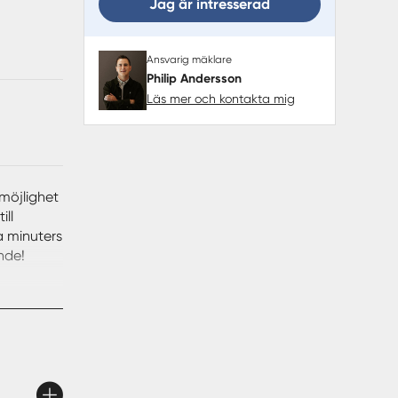
Jag är intresserad
Ansvarig mäklare
Philip Andersson
Läs mer och kontakta mig
 möjlighet
ill
a minuters
nde!