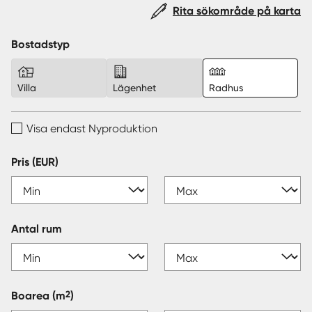
Sverige
|
Spanien
Translate
Rita sökområde på karta
Bostadstyp
Villa
Lägenhet
Radhus
Visa endast Nyproduktion
Pris (EUR)
Antal rum
2
Boarea
(m
)