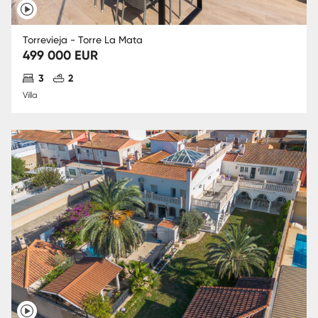
Torrevieja - Torre La Mata
499 000 EUR
Antal sovrum
Antal badrum
3
2
Villa