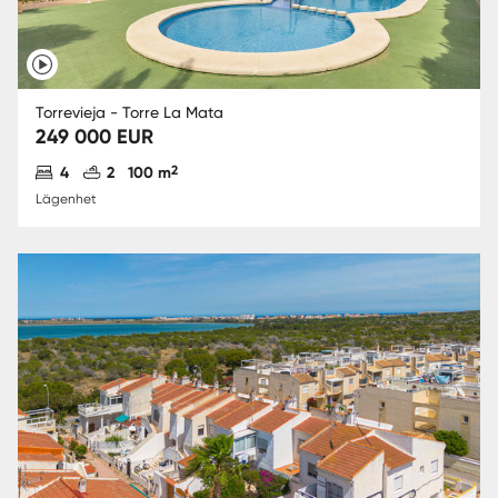
Torrevieja - Torre La Mata
249 000 EUR
Antal sovrum
Antal badrum
2
4
2
100 m
Lägenhet