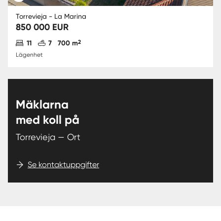
Torrevieja - La Marina
850 000 EUR
Antal sovrum
Antal badrum
2
11
7
700 m
Lägenhet
Mäklarna
med koll på
Torrevieja — Ort
Se kontaktuppgifter