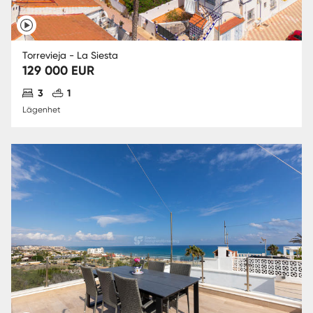
Torrevieja - La Siesta
129 000 EUR
Antal sovrum
Antal badrum
3
1
Lägenhet