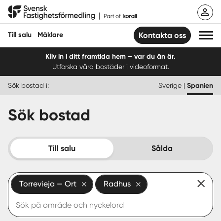
Hoppa
Svensk Fastighetsförmedling
till
innehåll
Till salu
Mäklare
Kontakta oss
Kliv in i ditt framtida hem – var du än är.
Utforska våra bostäder i videoformat.
Till salu
Sök bostad i:
Sverige
|
Spanien
Hitta mäklare
Sök bostad
Sälja
Köpa
Till salu
Sålda
Guider
Torrevieja — Ort
Radhus
Logga in