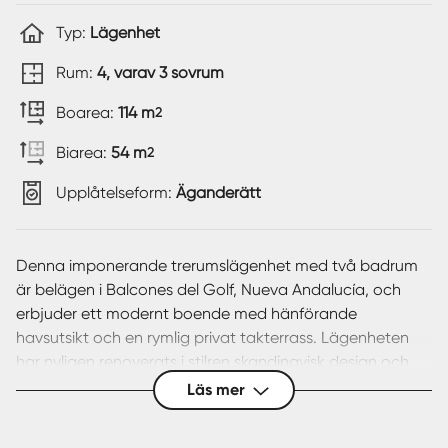
Typ:
Lägenhet
Rum:
4, varav 3 sovrum
Boarea:
114 m
2
Biarea:
54 m
2
Upplåtelseform:
Äganderätt
Denna imponerande trerumslägenhet med två badrum
är belägen i Balcones del Golf, Nueva Andalucía, och
erbjuder ett modernt boende med hänförande
havsutsikt och en rymlig privat takterrass. Lägenheten
har nyligen renoverats i stilren skandinavisk design och
kombinerar funktionalitet med elegans – ett ljust och
Läs mer
stilfullt hem i ett av Nueva Andalucías mest eftertraktade
bostadsområden.