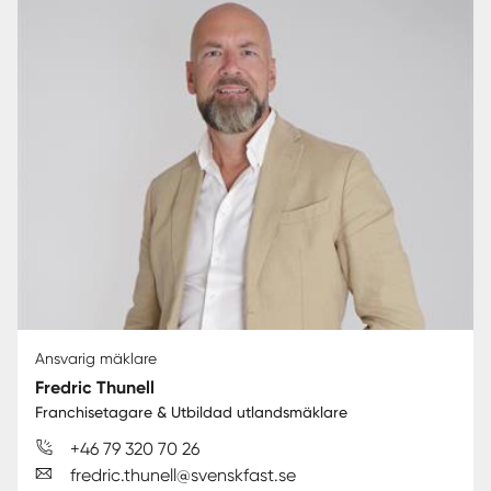
Välkommen att kontakta oss så hittar vi ditt
drömboende tillsammans!
Ansvarig mäklare
Fredric Thunell
Franchisetagare & Utbildad utlandsmäklare
+46 79 320 70 26
fredric.thunell@svenskfast.se