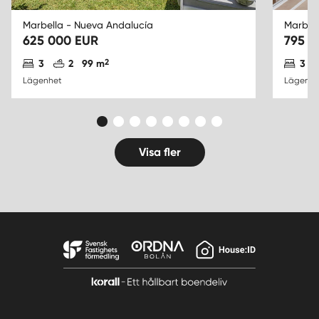
Marbella - Nueva Andalucía
Marbel
625 000 EUR
795 0
Antal sovrum
Antal badrum
2
Ant
3
2
99 m
3
Lägenhet
Lägenhe
Visa fler