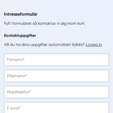
Intresseformulär
Fyll i formuläret så kontaktar vi dig inom kort.
Kontaktuppgifter
Vill du ha dina uppgifter automatiskt ifyllda?
Logga in
Vänligen
Förnamn*
ange
förnamn
Vänligen
Efternamn*
ange
efternamn
Vänligen
Mobiltelefon*
ange
telefonnummer
Vänligen
E-post*
ange