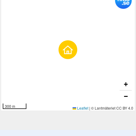
+
−
300 m
Leaflet
|
© Lantmäteriet CC BY 4.0