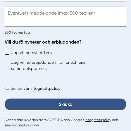
e-
post
Eventuellt meddelande (max 500 tecken)
500
tecken kvar
Vill du få nyheter och erbjudanden?
Jag vill ha nyhetsbrev
Jag vill ha erbjudanden från er och era
samarbetspartners
Ta del av vår
integritetspolicy
Skicka
Denna sida skyddas av reCAPTCHA och Googles
Integritetspolicy
och
Användarvillkor
gäller.