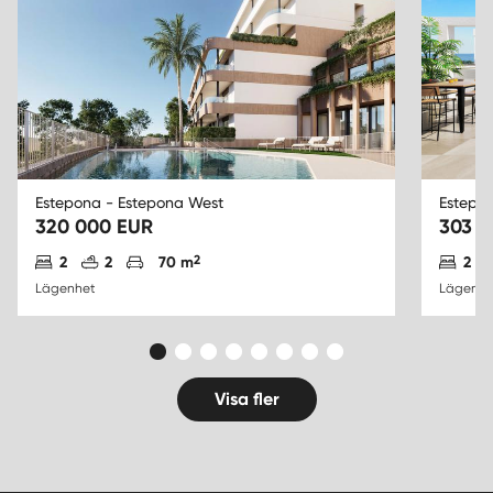
Estepona - Estepona West
Estepo
320 000 EUR
303 0
Antal sovrum
Antal badrum
Parkering
2
Ant
2
2
70 m
2
Lägenhet
Lägenhe
Visa fler