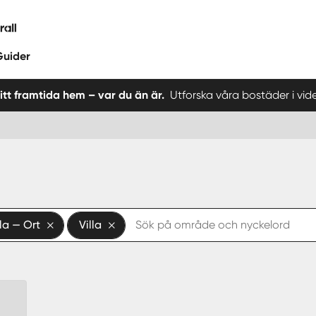
Guider
 ditt framtida hem – var du än är.
Utforska våra bostäder i vid
la — Ort
Villa