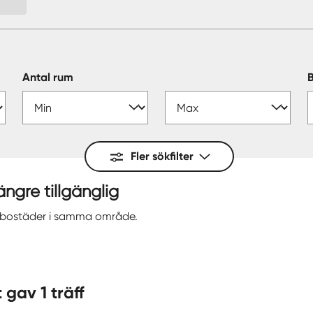
Antal rum
Fler sökfilter
längre tillgänglig
a bostäder i samma område.
— ort gav 1 träff