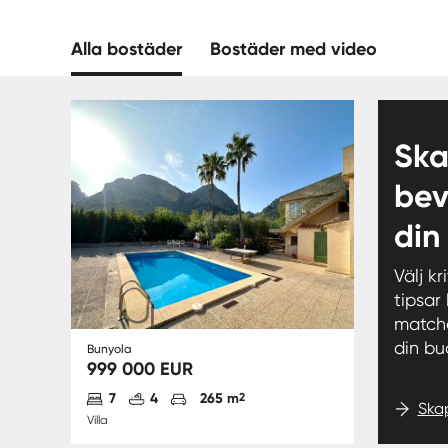
Alla bostäder
Bostäder med video
Sk
bev
din
Välj kr
tipsar
match
din bu
Bunyola
999 000 EUR
Antal sovrum
Antal badrum
Parkering
7
4
265 m
2
Ska
Villa