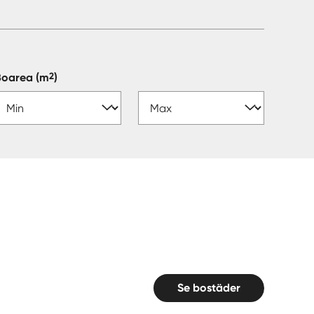
2
Boarea
(m
)
Se bostäder