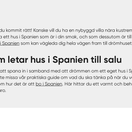
r du kommit rätt! Kanske vill du ha en nybyggd villa nära kustre
ta ett hus i Spanien som är i din smak, och som dessutom är til
i Spanien
som kan vägleda dig hela vägen fram till drömhuset
om letar hus i Spanien till salu
a att spana in i samband med att drömmen om ett eget hus i Spa
inte missa vår praktiska guide om vad du ska tänka på när du v
om hur det är att
bo i Spanien
. Här hittar du ett varmt och be
aro.