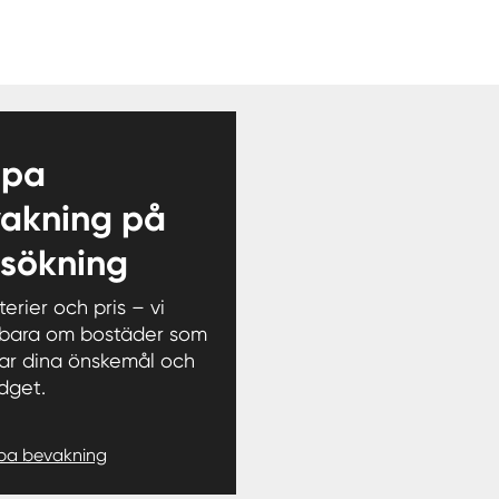
apa
akning på
 sökning
iterier och pris – vi
 bara om bostäder som
ar dina önskemål och
dget.
pa bevakning