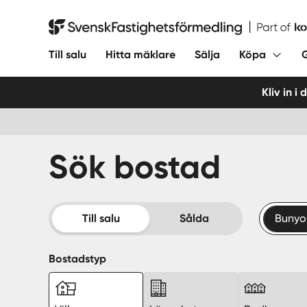
Hoppa
till
Svensk Fastighetsförmedling
innehåll
Till salu
Hitta mäklare
Sälja
Köpa
Kliv in i
Sök bostad
Till salu
Sålda
Bunyo
Bostadstyp