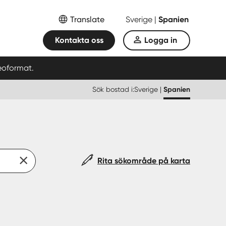
Translate
Sverige
|
Spanien
Kontakta oss
Logga in
eoformat.
Sök bostad i:
Sverige
|
Spanien
Rita sökområde på karta