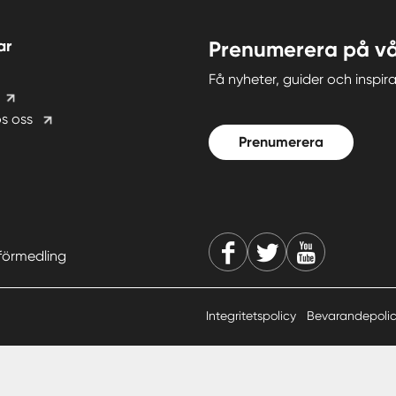
ar
Prenumerera på vå
Få nyheter, guider och insp
s oss
Prenumerera
förmedling
Integritetspolicy
Bevarandepoli