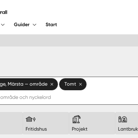
Guider
Start
nge, Märsta — område
Tomt
Fritidshus
Projekt
Lantbru