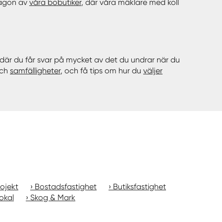
någon av
våra bobutiker
, där våra mäklare med koll
där du får svar på mycket av det du undrar när du
och
samfälligheter
, och få tips om hur du
väljer
ojekt
Bostadsfastighet
Butiksfastighet
okal
Skog & Mark