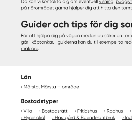
Då kan vi kontakta dig om eventuell
visning
,
budgiv
på närområdet gärna hjälper dig att hitta den tomt
Guider och tips för dig so
För att hjälpa dig på vägen medan du söker en tomt
går i köptankar. I guiderna kan du till exempel ta 
mäklare
.
Län
Märsta, Märsta — område
Bostadstyper
Villa
Bostadsrätt
Fritidshus
Radhus
Hyreslokal
Hästgård & Boendelantbruk
Ind