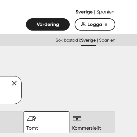
Sverige
|
Spanien
Värdering
Logga in
Sök bostad i:
Sverige
|
Spanien
k
Tomt
Kommersiellt