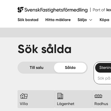
Hoppa
till
Svensk Fastighetsförmedling
innehåll
Sök bostad
Hitta mäklare
Sälja
Köpa
Sök sålda
Till salu
Sålda
Steni
Villa
Lägenhet
Radhus