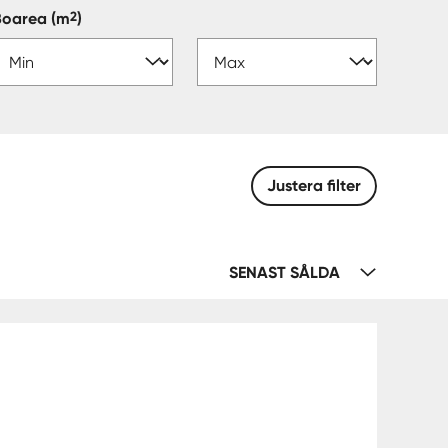
2
Boarea
(m
)
Justera filter
SENAST SÅLDA