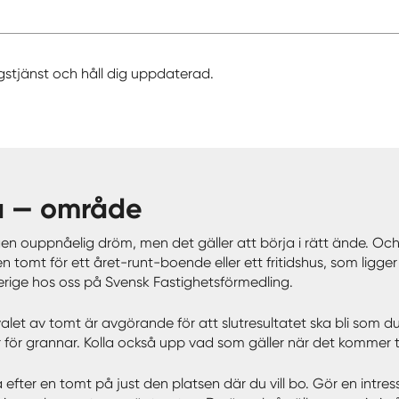
gstjänst och håll dig uppdaterad.
ta — område
ouppnåelig dröm, men det gäller att börja i rätt ände. Och det
omt för ett året-runt-boende eller ett fritidshus, som ligger l
 Sverige hos oss på Svensk Fastighetsförmedling.
et av tomt är avgörande för att slutresultatet ska bli som du 
 för grannar. Kolla också upp vad som gäller när det kommer til
ka efter en tomt på just den platsen där du vill bo. Gör en intr