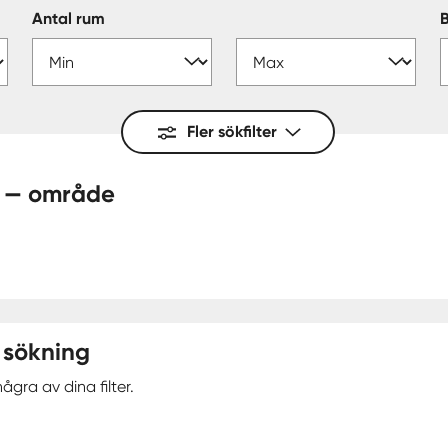
Antal rum
Fler sökfilter
 Märsta — område
 sökning
ågra av dina filter.