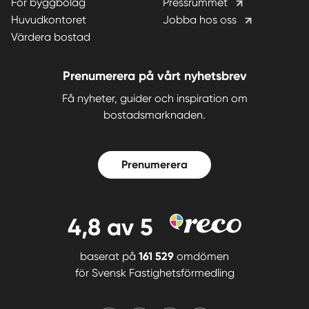
För byggbolag
Pressrummet
Huvudkontoret
Jobba hos oss
Värdera bostad
Prenumerera på vårt nyhetsbrev
Få nyheter, guider och inspiration om
bostadsmarknaden.
Prenumerera
4,8
av 5
baserat på
161 529
omdömen
för
Svensk Fastighetsförmedling