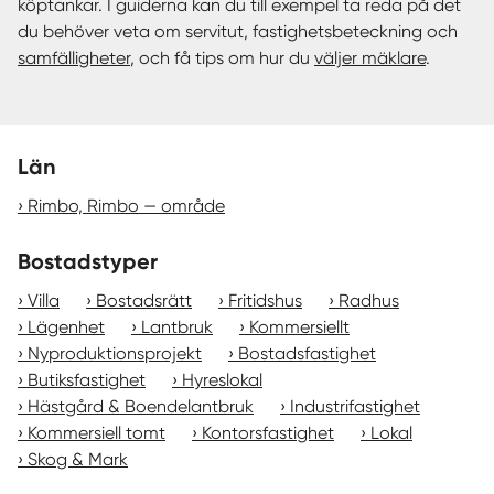
köptankar. I guiderna kan du till exempel ta reda på det
du behöver veta om servitut, fastighetsbeteckning och
samfälligheter
, och få tips om hur du
väljer mäklare
.
Län
Rimbo, Rimbo — område
Bostadstyper
Villa
Bostadsrätt
Fritidshus
Radhus
Lägenhet
Lantbruk
Kommersiellt
Nyproduktionsprojekt
Bostadsfastighet
Butiksfastighet
Hyreslokal
Hästgård & Boendelantbruk
Industrifastighet
Kommersiell tomt
Kontorsfastighet
Lokal
Skog & Mark