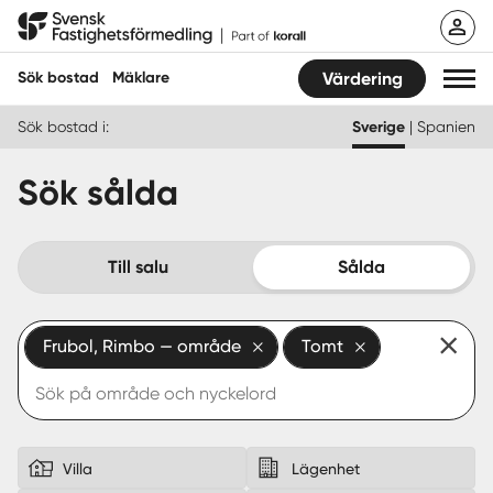
Hoppa
Svensk Fastighetsförmedling
till
innehåll
Sök bostad
Mäklare
Värdering
Sök bostad i:
Sverige
|
Spanien
Sök bostad
Sök sålda
Hitta mäklare
Sälja
Till salu
Sålda
Köpa
Frubol, Rimbo — område
Tomt
Guider
Start
Logga in
Villa
Lägenhet