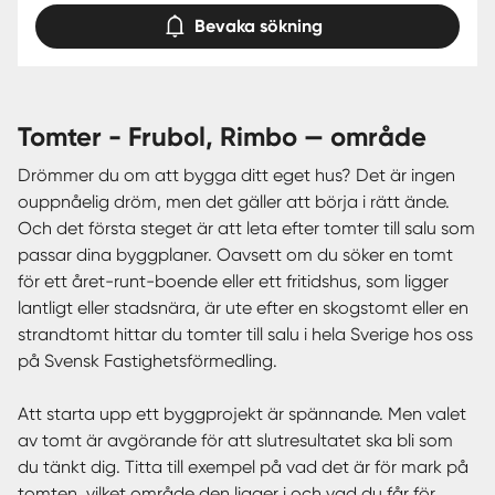
Bevaka sökning
tomter - Frubol, Rimbo — område
Drömmer du om att bygga ditt eget hus? Det är ingen
ouppnåelig dröm, men det gäller att börja i rätt ände.
Och det första steget är att leta efter tomter till salu som
passar dina byggplaner. Oavsett om du söker en tomt
för ett året-runt-boende eller ett fritidshus, som ligger
lantligt eller stadsnära, är ute efter en skogstomt eller en
strandtomt hittar du tomter till salu i hela Sverige hos oss
på Svensk Fastighetsförmedling.
Att starta upp ett byggprojekt är spännande. Men valet
av tomt är avgörande för att slutresultatet ska bli som
du tänkt dig. Titta till exempel på vad det är för mark på
tomten, vilket område den ligger i och vad du får för