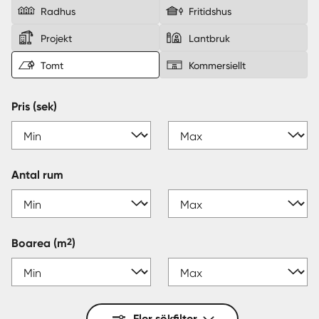
Radhus
Fritidshus
Sverige
|
Spanien
Projekt
Lantbruk
Tomt
Kommersiellt
Pris (sek)
Antal rum
2
Boarea
(m
)
Fler sökfilter