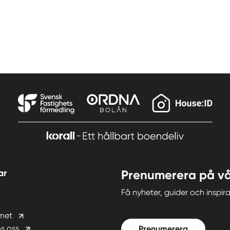
ar
Prenumerera på vå
Få nyheter, guider och insp
met
s oss
Prenumerera