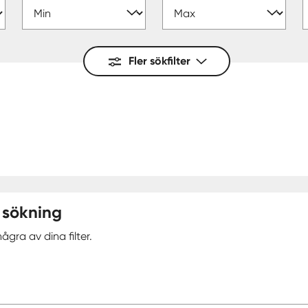
Fler sökfilter
 sökning
ågra av dina filter.