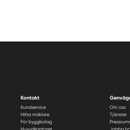
Kontakt
Genväg
Kundservice
Om oss
Hitta mäklare
Tjänster
För byggbolag
Pressrum
Huvudkontoret
Jobba ho