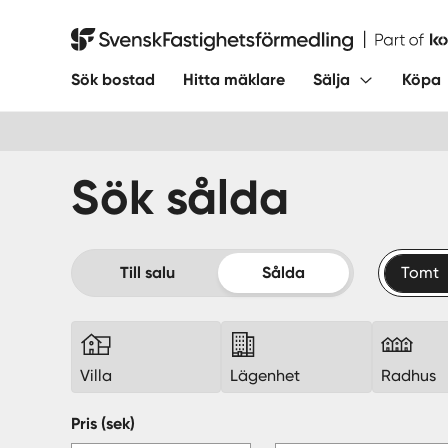
Hoppa
till
Svensk Fastighetsförmedling
innehåll
Sök bostad
Hitta mäklare
Sälja
Köpa
Sök sålda
Till salu
Sålda
Tomt
Villa
Lägenhet
Radhus
Pris (sek)