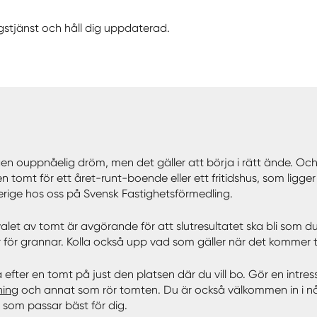
gstjänst och håll dig uppdaterad.
ouppnåelig dröm, men det gäller att börja i rätt ände. Och det
omt för ett året-runt-boende eller ett fritidshus, som ligger l
 Sverige hos oss på Svensk Fastighetsförmedling.
et av tomt är avgörande för att slutresultatet ska bli som du 
 för grannar. Kolla också upp vad som gäller när det kommer til
ka efter en tomt på just den platsen där du vill bo. Gör en intr
ning
och annat som rör tomten. Du är också välkommen in i 
 som passar bäst för dig.