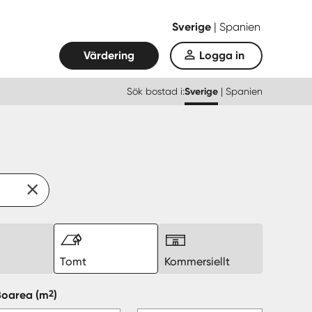
Sverige
|
Spanien
Värdering
Logga in
Sök bostad i:
Sverige
|
Spanien
k
Tomt
Kommersiellt
2
Boarea
(m
)