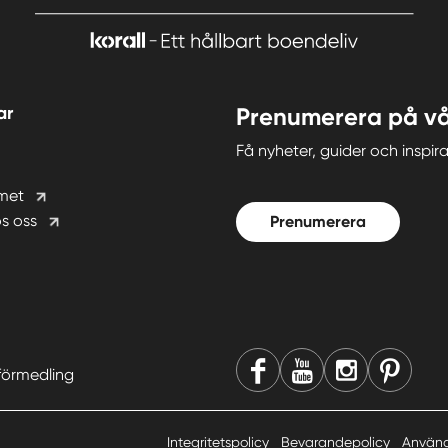
ar
Prenumerera på vå
Få nyheter, guider och insp
met
s oss
Prenumerera
förmedling
Integritetspolicy
Bevarandepolicy
Använd