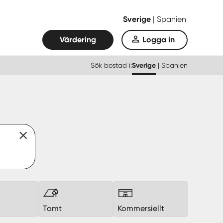
Sverige
|
Spanien
Värdering
Logga in
Sök bostad i:
Sverige
|
Spanien
k
Tomt
Kommersiellt