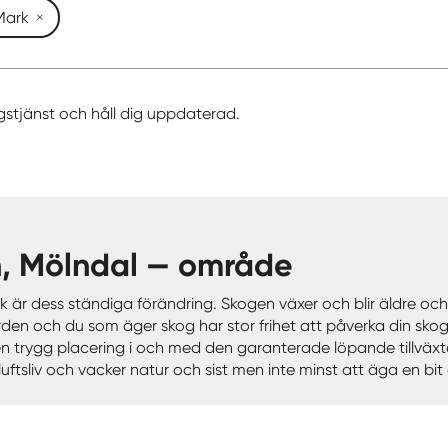
Mark
gstjänst och håll dig uppdaterad.
n, Mölndal — område
r dess ständiga förändring. Skogen växer och blir äldre och o
ärden och du som äger skog har stor frihet att påverka din sko
 trygg placering i och med den garanterade löpande tillväxten
uftsliv och vacker natur och sist men inte minst att äga en bit 