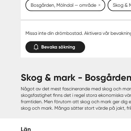
Bosgården, Mölndal — område
Skog & 
Missa inte din drömbostad. Aktivera vår bevaknin
Bevaka sökning
skog & mark - Bosgårde
Något av det mest fascinerande med skog och mark ä
skogsfastighet finns det i regel stora ekonomiska v
framtiden. Men förutom att skog och mark ger dig en
skog och mark. Många sätter stort värde på jakt, fril
Län