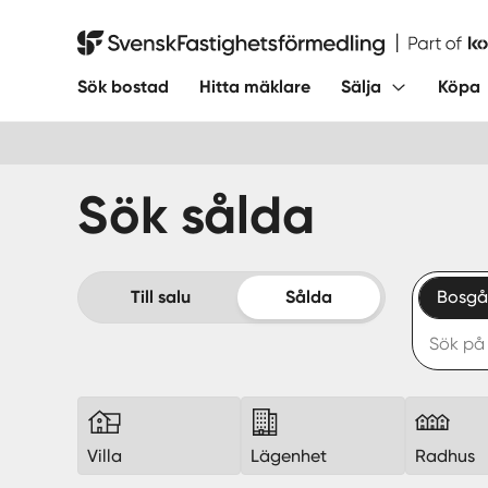
Hoppa
till
Svensk Fastighetsförmedling
innehåll
Sök bostad
Hitta mäklare
Sälja
Köpa
Sök sålda
Till salu
Sålda
Bosgå
Villa
Lägenhet
Radhus