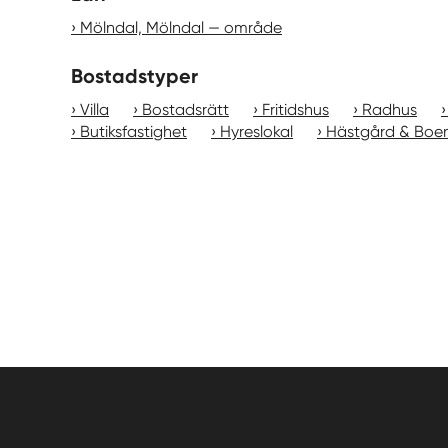
Mölndal, Mölndal — område
Bostadstyper
Villa
Bostadsrätt
Fritidshus
Radhus
Butiksfastighet
Hyreslokal
Hästgård & Boe