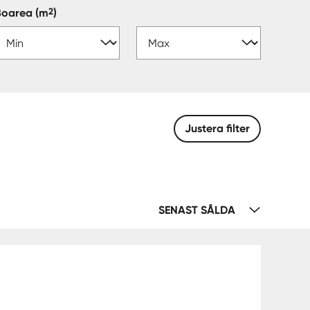
2
Boarea
(m
)
Justera filter
SENAST SÅLDA