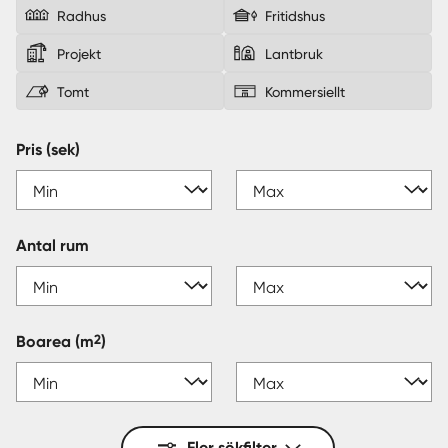
Radhus
Fritidshus
Sverige
|
Spanien
Projekt
Lantbruk
Tomt
Kommersiellt
Pris (sek)
Antal rum
2
Boarea
(m
)
Fler sökfilter