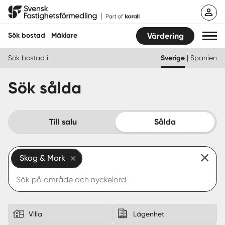
Hoppa
Svensk Fastighetsförmedling
till
innehåll
Sök bostad
Mäklare
Värdering
Sök bostad i:
Sverige
|
Spanien
Sök bostad
Sök sålda
Hitta mäklare
Sälja
Till salu
Sålda
Köpa
Skog & Mark
Guider
Start
Logga in
Villa
Lägenhet