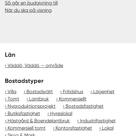
Så går en budgivning till
När du ska på visning
Län
Väddö, Väddö — område
Bostadstyper
Villa
Bostadsrätt
Fritidshus
Lägenhet
Tomt
Lantbruk
Kommersiellt
Nyproduktionsprojekt
Bostadsfastighet
Butiksfastighet
Hyreslokal
Hästgård & Boendelantbruk
Industrifastighet
Kommersiell tomt
Kontorsfastighet
Lokal
Skog & Mark