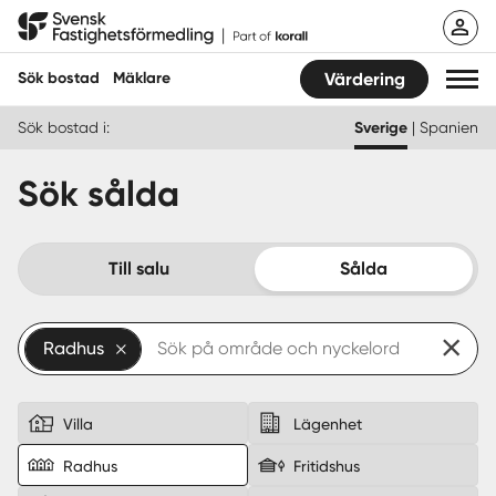
Hoppa
Svensk Fastighetsförmedling
till
innehåll
Sök bostad
Mäklare
Värdering
Sök bostad i:
Sverige
|
Spanien
Sök bostad
Sök sålda
Hitta mäklare
Sälja
Till salu
Sålda
Köpa
Radhus
Guider
Start
Villa
Lägenhet
Radhus
Fritidshus
Logga in