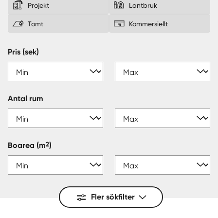
Projekt
Lantbruk
Sverige
|
Spanien
Tomt
Kommersiellt
Pris (sek)
Antal rum
2
Boarea
(m
)
Fler sökfilter