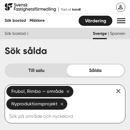
Hoppa
Svensk Fastighetsförmedling
till
innehåll
Sök bostad
Mäklare
Värdering
Sök bostad i:
Sverige
|
Spanien
Sök bostad
Sök sålda
Hitta mäklare
Sälja
Till salu
Sålda
Köpa
Frubol, Rimbo — område
Guider
Nyproduktionsprojekt
Start
Logga in