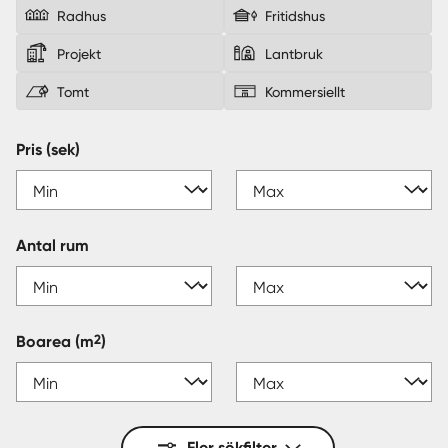
Radhus
Fritidshus
Sverige
|
Spanien
Projekt
Lantbruk
Tomt
Kommersiellt
Pris (sek)
Antal rum
2
Boarea
(m
)
Fler sökfilter