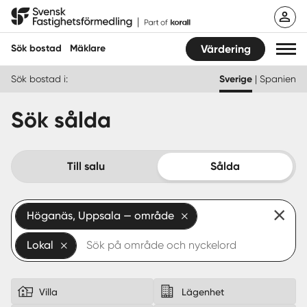
Hoppa
Svensk Fastighetsförmedling
till
innehåll
Sök bostad
Mäklare
Värdering
Sök bostad i:
Sverige
|
Spanien
Sök bostad
Sök sålda
Hitta mäklare
Sälja
Till salu
Sålda
Köpa
Höganäs, Uppsala — område
Guider
Lokal
Start
Logga in
Villa
Lägenhet