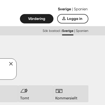
Sverige
|
Spanien
Värdering
Logga in
Sök bostad i:
Sverige
|
Spanien
k
Tomt
Kommersiellt