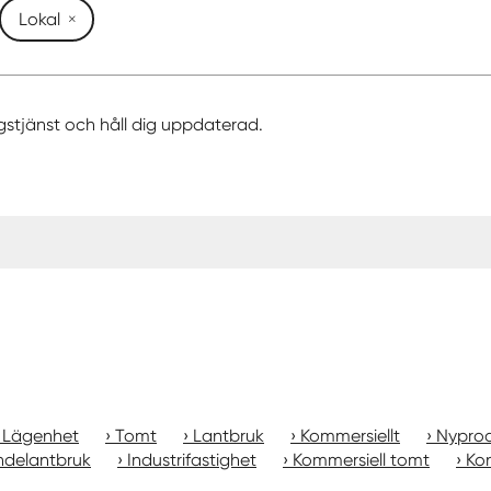
Lokal
gstjänst och håll dig uppdaterad.
Lägenhet
Tomt
Lantbruk
Kommersiellt
Nyprod
ndelantbruk
Industrifastighet
Kommersiell tomt
Kon