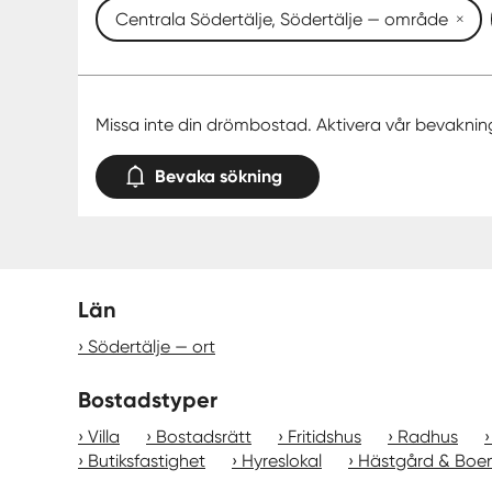
Centrala Södertälje, Södertälje — område
Missa inte din drömbostad. Aktivera vår bevaknin
Bevaka sökning
Län
Södertälje — ort
Bostadstyper
Villa
Bostadsrätt
Fritidshus
Radhus
Butiksfastighet
Hyreslokal
Hästgård & Boe