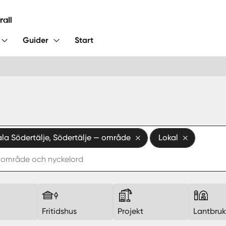
Guider
Start
la Södertälje, Södertälje — område
Lokal
Fritidshus
Projekt
Lantbru