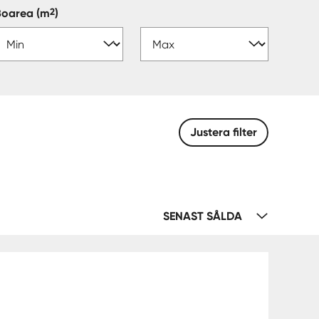
2
Boarea
(m
)
Justera filter
SENAST SÅLDA