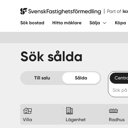
Hoppa
till
Svensk Fastighetsförmedling
innehåll
Sök bostad
Hitta mäklare
Sälja
Köpa
Sök sålda
Till salu
Sålda
Centra
Villa
Lägenhet
Radhus