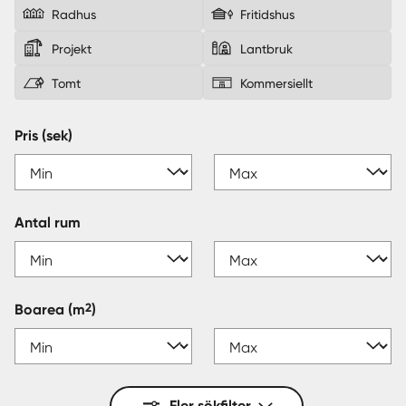
Radhus
Fritidshus
Sverige
|
Spanien
Projekt
Lantbruk
Tomt
Kommersiellt
Pris (sek)
Antal rum
2
Boarea
(m
)
Fler sökfilter