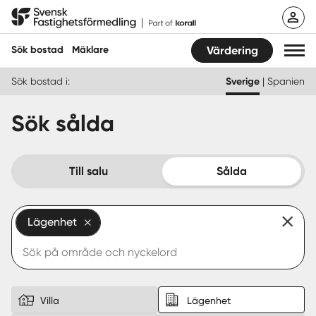
Hoppa
Svensk Fastighetsförmedling
till
innehåll
Sök bostad
Mäklare
Värdering
Sök bostad i:
Sverige
|
Spanien
Sök bostad
Sök sålda
Hitta mäklare
Sälja
Till salu
Sålda
Köpa
Lägenhet
Guider
Start
Logga in
Villa
Lägenhet