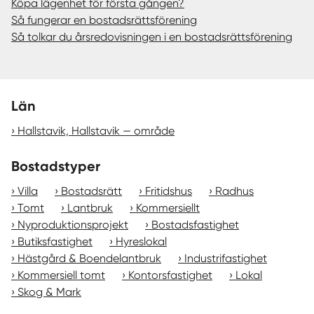
Köpa lägenhet för första gången?
Så fungerar en bostadsrättsförening
Så tolkar du årsredovisningen i en bostadsrättsförening
Län
Hallstavik, Hallstavik — område
Bostadstyper
Villa
Bostadsrätt
Fritidshus
Radhus
Tomt
Lantbruk
Kommersiellt
Nyproduktionsprojekt
Bostadsfastighet
Butiksfastighet
Hyreslokal
Hästgård & Boendelantbruk
Industrifastighet
Kommersiell tomt
Kontorsfastighet
Lokal
Skog & Mark