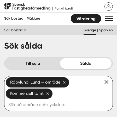
Hoppa
Svensk Fastighetsförmedling
till
innehåll
Sök bostad
Mäklare
Värdering
Sök bostad i:
Sverige
|
Spanien
Sök bostad
Sök sålda
Hitta mäklare
Sälja
Till salu
Sålda
Köpa
Råbylund, Lund — område
Guider
Kommersiell tomt
Start
Logga in