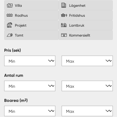
Villa
Lägenhet
Sverige
|
Spanien
Radhus
Fritidshus
Projekt
Lantbruk
Tomt
Kommersiellt
Pris (sek)
Antal rum
2
Boarea
(m
)