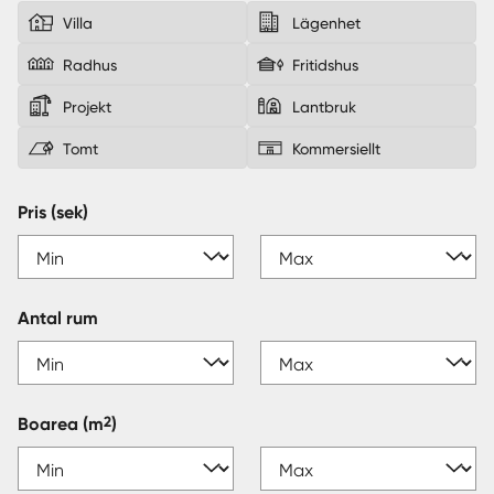
Villa
Lägenhet
Sverige
|
Spanien
Radhus
Fritidshus
Projekt
Lantbruk
Tomt
Kommersiellt
Pris (sek)
Antal rum
2
Boarea
(m
)