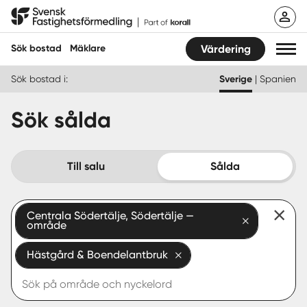
Hoppa
Svensk Fastighetsförmedling
till
innehåll
Sök bostad
Mäklare
Värdering
Sök bostad i:
Sverige
|
Spanien
Sök bostad
Sök sålda
Hitta mäklare
Sälja
Till salu
Sålda
Köpa
Centrala Södertälje, Södertälje —
område
Guider
Hästgård & Boendelantbruk
Start
Logga in