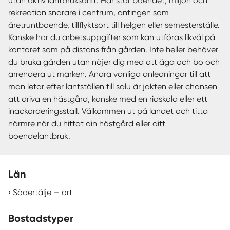
utan aktiv lantbruksdrift. Här står boendet, miljön och
rekreation snarare i centrum, antingen som
åretruntboende, tillflyktsort till helgen eller semesterställe.
Kanske har du arbetsuppgifter som kan utföras likväl på
kontoret som på distans från gården. Inte heller behöver
du bruka gården utan nöjer dig med att äga och bo och
arrendera ut marken. Andra vanliga anledningar till att
man letar efter lantställen till salu är jakten eller chansen
att driva en hästgård, kanske med en ridskola eller ett
inackorderingsstall. Välkommen ut på landet och titta
närmre när du hittat din hästgård eller ditt
boendelantbruk.
Län
Södertälje — ort
Bostadstyper