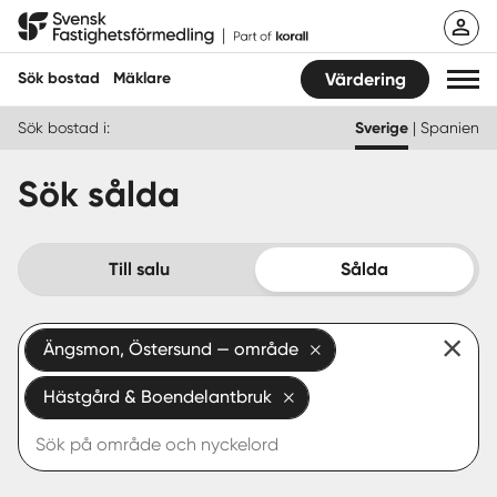
Hoppa
Svensk Fastighetsförmedling
till
innehåll
Sök bostad
Mäklare
Värdering
Sök bostad i:
Sverige
|
Spanien
Sök bostad
Sök sålda
Hitta mäklare
Sälja
Till salu
Sålda
Köpa
Ängsmon, Östersund — område
Guider
Hästgård & Boendelantbruk
Start
Logga in