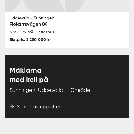
Uddevalla - Sunningen
Flökärrsvägen 84
2
3 rok
39 m
Fritidshus
Slutpris: 2 250 000 kr
Mäklarna
med koll på
Sunningen, Uddevalla — Område
Se kontaktuppgifter