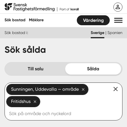
Hoppa
Svensk Fastighetsförmedling
till
innehåll
Sök bostad
Mäklare
Värdering
Sök bostad i:
Sverige
|
Spanien
Sök bostad
Sök sålda
Hitta mäklare
Sälja
Till salu
Sålda
Köpa
Sunningen, Uddevalla — område
Guider
Fritidshus
Start
Logga in