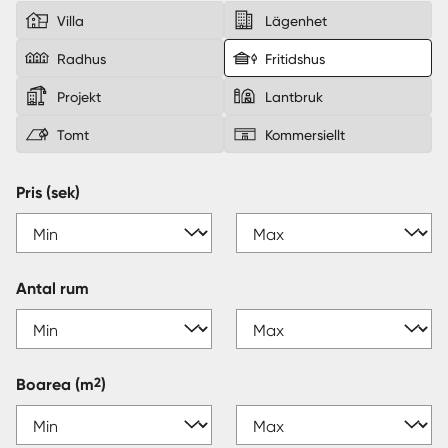
Villa
Lägenhet
Sverige
|
Spanien
Radhus
Fritidshus
Projekt
Lantbruk
Tomt
Kommersiellt
Pris (sek)
Antal rum
2
Boarea
(m
)