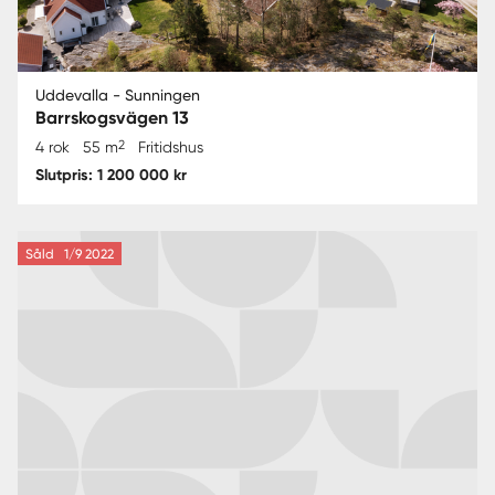
Uddevalla - Sunningen
Barrskogsvägen 13
2
4 rok
55 m
Fritidshus
Slutpris: 1 200 000 kr
Såld
1/9 2022