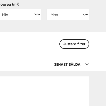
2
Boarea
(m
)
Justera filter
SENAST SÅLDA