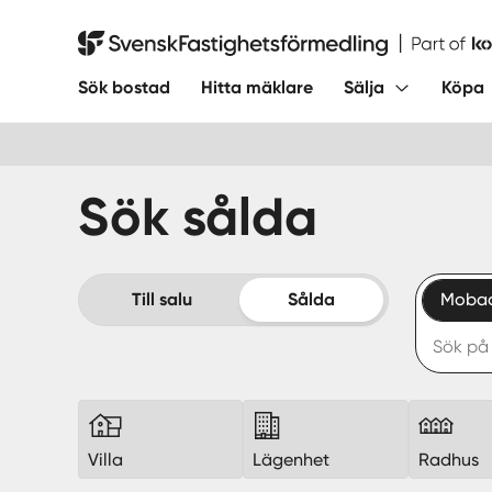
Hoppa
till
Svensk Fastighetsförmedling
innehåll
Sök bostad
Hitta mäklare
Sälja
Köpa
Sök sålda
Till salu
Sålda
Mobac
Villa
Lägenhet
Radhus