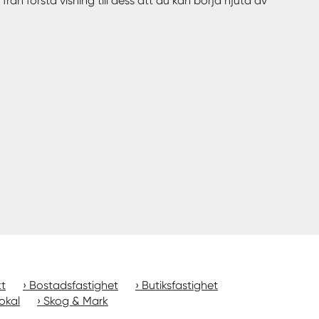
rån första visning till dess att du kan börja njuta av
kt
Bostadsfastighet
Butiksfastighet
okal
Skog & Mark