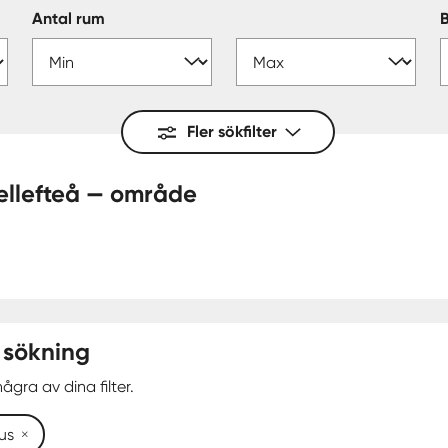
Antal rum
Fler sökfilter
obacken, Skellefteå — område
 sökning
ågra av dina filter.
hus