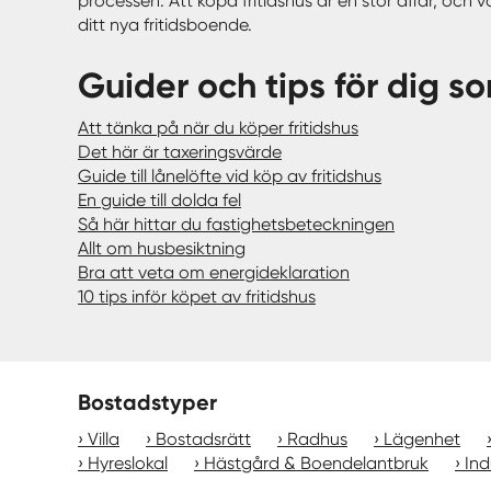
processen. Att köpa fritidshus är en stor affär, och 
ditt nya fritidsboende.
Guider och tips för dig so
Att tänka på när du köper fritidshus
Det här är taxeringsvärde
Guide till lånelöfte vid köp av fritidshus
En guide till dolda fel
Så här hittar du fastighetsbeteckningen
Allt om husbesiktning
Bra att veta om energideklaration
10 tips inför köpet av fritidshus
Bostadstyper
Villa
Bostadsrätt
Radhus
Lägenhet
Hyreslokal
Hästgård & Boendelantbruk
Ind