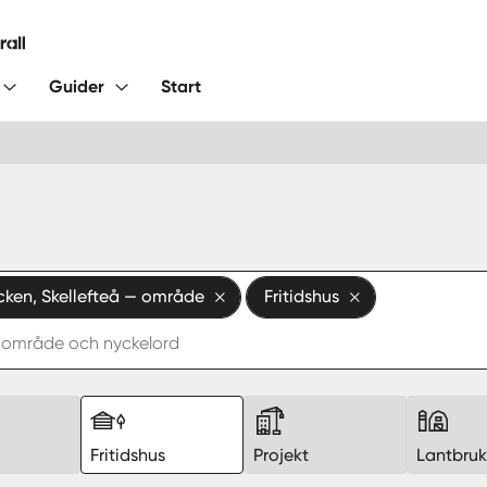
Guider
Start
ken, Skellefteå — område
Fritidshus
Fritidshus
Projekt
Lantbru