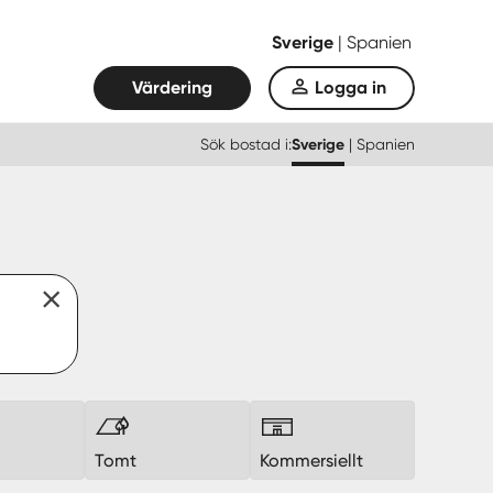
Sverige
|
Spanien
Värdering
Logga in
Sök bostad i:
Sverige
|
Spanien
k
Tomt
Kommersiellt