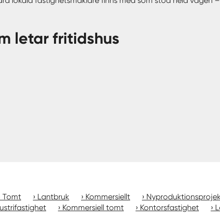
våra lokala fastighetsmäklare finns med som stöd hela vägen – f
m letar fritidshus
Tomt
Lantbruk
Kommersiellt
Nyproduktionsproje
ustrifastighet
Kommersiell tomt
Kontorsfastighet
L