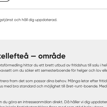
gstjänst och håll dig uppdaterad.
Skellefteå — område
etsförmedling hittar du ett brett utbud av fritidshus till salu i 
n – oavsett om du söker ett semesterboende för helger och lov el
t filtrera fram det som passar dina behov. Många letar efter friti
 med bra standard och möjlighet till året-runt-boende. Med våra
 kan du göra en intresseanmälan direkt. Då håller vi dig uppdat