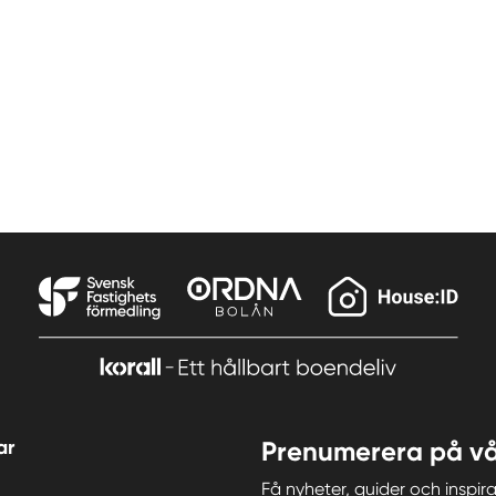
ar
Prenumerera på vå
Få nyheter, guider och insp