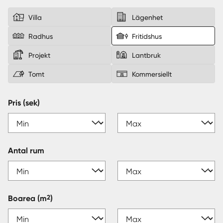
Villa
Lägenhet
Sverige
|
Spanien
Radhus
Fritidshus
Projekt
Lantbruk
Tomt
Kommersiellt
Pris (sek)
Antal rum
2
Boarea
(m
)