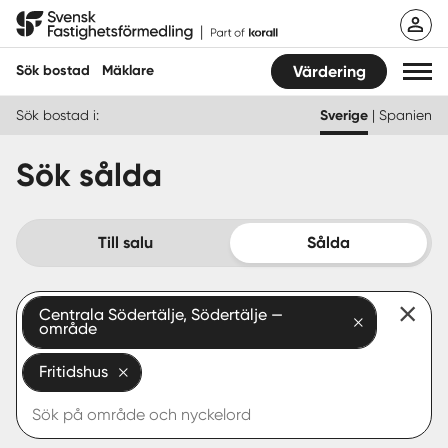
Hoppa
Svensk Fastighetsförmedling
till
innehåll
Sök bostad
Mäklare
Värdering
Sök bostad i:
Sverige
|
Spanien
Sök bostad
Sök sålda
Hitta mäklare
Sälja
Till salu
Sålda
Köpa
Centrala Södertälje, Södertälje —
område
Guider
Fritidshus
Start
Logga in