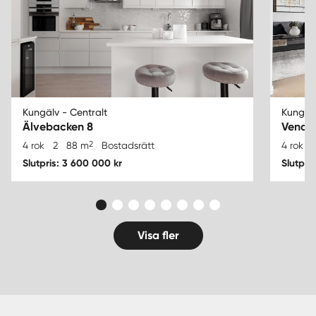
Kungälv - Centralt
Kungälv
Älvebacken 8
Vende
2
4 rok
2
88 m
Bostadsrätt
4 rok
Slutpris: 3 600 000 kr
Slutpri
Visa fler