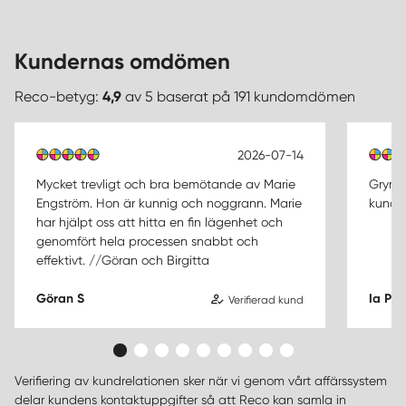
Kundernas omdömen
Reco-betyg:
4,9
av 5 baserat på 191 kundomdömen
2026-07-14
Mycket trevligt och bra bemötande av Marie
Grymt 
Engström. Hon är kunnig och noggrann. Marie
kunde
har hjälpt oss att hitta en fin lägenhet och
genomfört hela processen snabbt och
effektivt. //Göran och Birgitta
Göran S
Ia P
Verifierad kund
Verifiering av kundrelationen sker när vi genom vårt affärssystem
delar kundens kontaktuppgifter så att Reco kan samla in