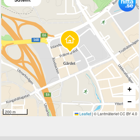
+
−
200 m
Leaflet
|
© Lantmäteriet CC BY 4.0