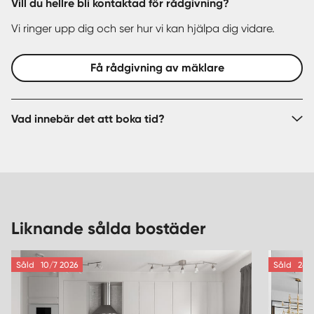
Vill du hellre bli kontaktad för rådgivning?
Vi ringer upp dig och ser hur vi kan hjälpa dig vidare.
Få rådgivning av mäklare
Vad innebär det att boka tid?
Liknande sålda bostäder
Såld
10/7 2026
Såld
24/9