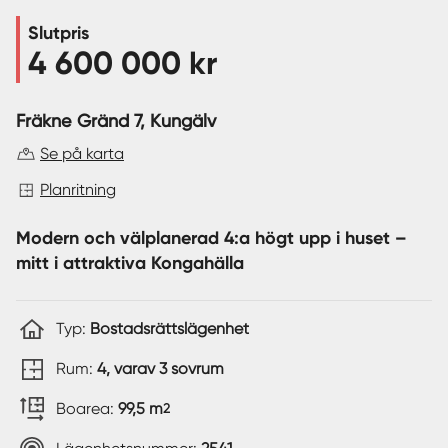
Slutpris
Sverige
|
Spanien
4 600 000 kr
Fräkne Gränd 7
, Kungälv
Se på karta
Planritning
Modern och välplanerad 4:a högt upp i huset –
mitt i attraktiva Kongahälla
Typ:
Bostadsrättslägenhet
Rum:
4, varav 3 sovrum
Boarea:
99,5 m
2