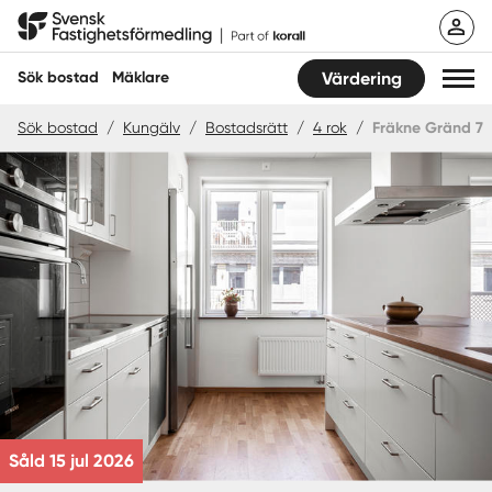
Hoppa
Svensk Fastighetsförmedling
till
innehåll
Sök bostad
Mäklare
Värdering
Sök bostad
/
Kungälv
/
Bostadsrätt
/
4 rok
/
Fräkne Gränd 7
Sök bostad
Hitta mäklare
Sälja
Köpa
Guider
Start
Såld 15 jul 2026
Logga in