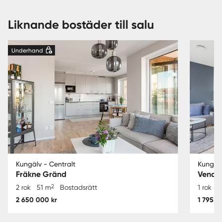
Liknande bostäder till salu
Underhand
Kungälv - Centralt
Kungälv
Fräkne Gränd
Vende
2
2 rok
51 m
Bostadsrätt
1 rok
3
2 650 000 kr
1 795 0