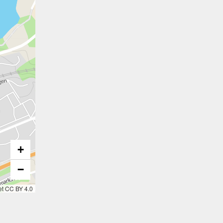
+
−
et CC BY 4.0