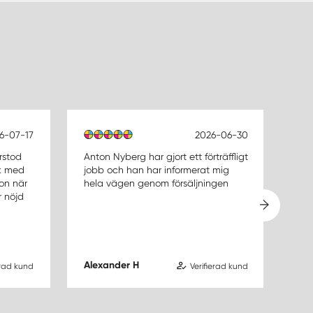
6-07-17
2026-06-30
rstod
Anton Nyberg har gjort ett förträffligt
Ant
k med
jobb och han har informerat mig
För
fon när
hela vägen genom försäljningen
åte
r nöjd
try
Rek
via
Alexander H
Cam
erad kund
Verifierad kund