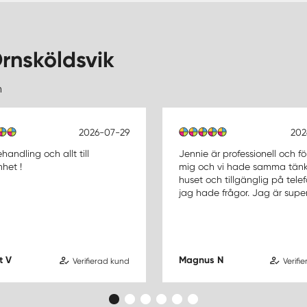
rnsköldsvik
n
2026-07-29
202
handling och allt till
Jennie är professionell och fö
het !
mig och vi hade samma tän
huset och tillgänglig på tele
jag hade frågor. Jag är supe
t V
Magnus N
Verifierad kund
Verifi