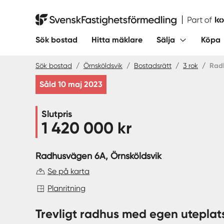
Hoppa
till
Svensk Fastighetsförmedling
innehåll
Sök bostad
Hitta mäklare
Sälja
Köpa
Sök bostad
/
Örnsköldsvik
/
Bostadsrätt
/
3 rok
/
Rad
Såld 10 maj 2023
Slutpris
1 420 000 kr
Radhusvägen 6A
, Örnsköldsvik
Se på karta
Planritning
Trevligt radhus med egen uteplat