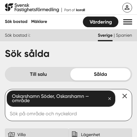
Hoppa
Svensk Fastighetsförmedling
till
innehåll
Sök bostad
Mäklare
Värdering
Sök bostad i:
Sverige
|
Spanien
Sök bostad
Sök sålda
Hitta mäklare
Sälja
Till salu
Sålda
Köpa
Oskarshamn Söder, Oskarshamn —
område
Guider
Start
Logga in
Villa
Lägenhet