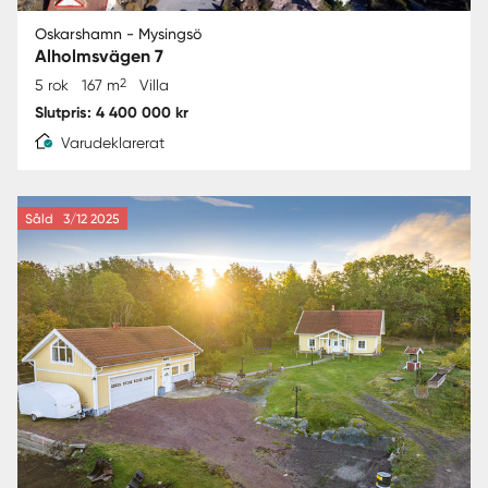
Oskarshamn - Mysingsö
Alholmsvägen 7
2
5 rok
167 m
Villa
Slutpris: 4 400 000 kr
Varudeklarerat
Såld
3/12 2025