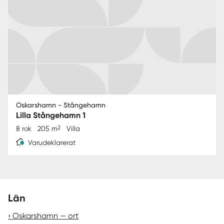
Oskarshamn - Stångehamn
Lilla Stångehamn 1
2
8 rok
205 m
Villa
Varudeklarerat
Län
Oskarshamn — ort