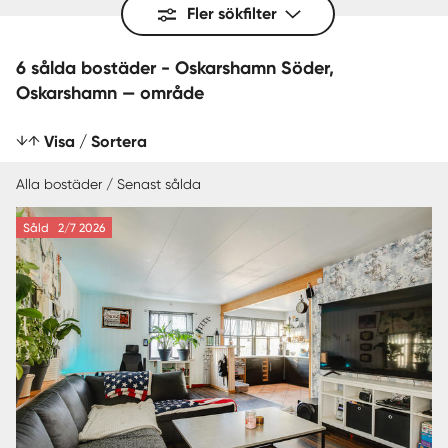
Fler sökfilter
6 sålda bostäder - Oskarshamn Söder,
Oskarshamn — område
Visa / Sortera
Alla bostäder / Senast sålda
Såld
2/7 2026
SENAST SÅLDA