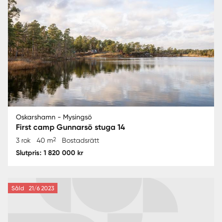
Oskarshamn - Mysingsö
First camp Gunnarsö stuga 14
2
3 rok
40 m
Bostadsrätt
Slutpris: 1 820 000 kr
Såld
21/6 2023