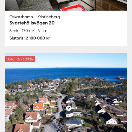
Oskarshamn - Kristineberg
Svartehällsvägen 20
2
6 rok
170 m
Villa
Slutpris: 2 100 000 kr
Såld
27/3 2026