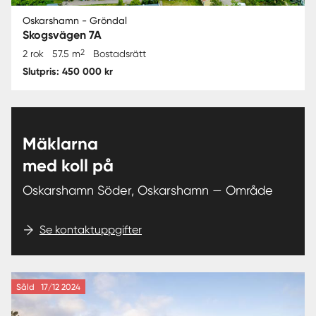
Oskarshamn - Gröndal
Skogsvägen 7A
2
2 rok
57.5 m
Bostadsrätt
Slutpris: 450 000 kr
Mäklarna
med koll på
Oskarshamn Söder, Oskarshamn — Område
Se kontaktuppgifter
Såld
17/12 2024