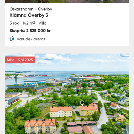
Oskarshamn - Överby
Klämna Överby 3
2
5 rok
142 m
Villa
Slutpris: 2 825 000 kr
Varudeklarerat
Såld
19/6 2025