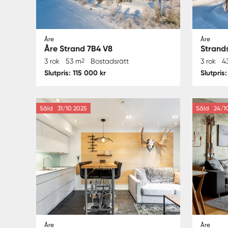
Åre
Åre
Åre Strand 7B4 V8
Strand
3 rok
53 m
2
Bostadsrätt
3 rok
4
Slutpris: 115 000 kr
Slutpris
Såld
31/10 2025
Såld
24/10
Åre
Åre