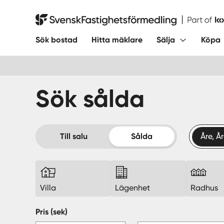
Hoppa
till
Svensk Fastighetsförmedling
innehåll
Sök bostad
Hitta mäklare
Sälja
Köpa
Sök sålda
Till salu
Sålda
Åre, Å
Villa
Lägenhet
Radhus
Pris (sek)