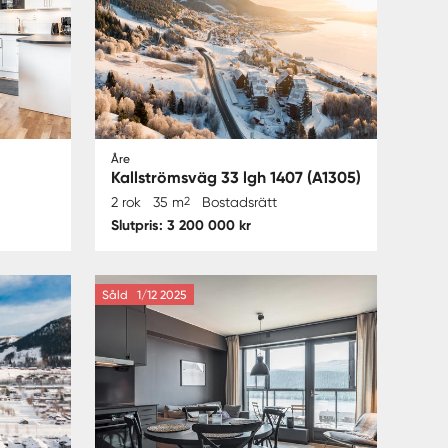
Åre
Kallströmsväg 33 lgh 1407 (A1305)
2 rok
35 m
2
Bostadsrätt
Slutpris: 3 200 000 kr
Såld
1/12 2025