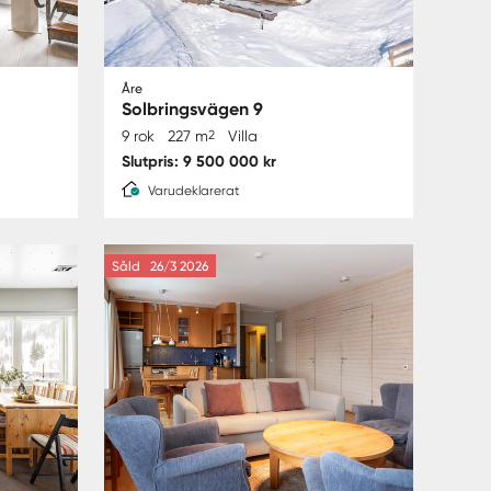
Åre
Solbringsvägen 9
9 rok
227 m
2
Villa
Slutpris: 9 500 000 kr
Varudeklarerat
Såld
26/3 2026