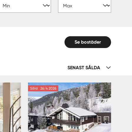
Se bostäder
SENAST SÅLDA
Såld
26/4 2026