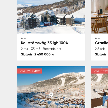
Åre
Åre
Kallströmsväg 33 lgh 1004
Granlid
2 rok
35 m
2
Bostadsrätt
2.5 rok
Slutpris: 2 450 000 kr
Slutpris
Såld
26/2 2026
Såld
17/2 