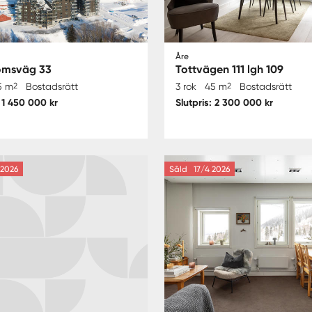
Åre
römsväg 33
Tottvägen 111 lgh 109
5 m
2
Bostadsrätt
3 rok
45 m
2
Bostadsrätt
: 1 450 000 kr
Slutpris: 2 300 000 kr
2026
Såld
17/4 2026