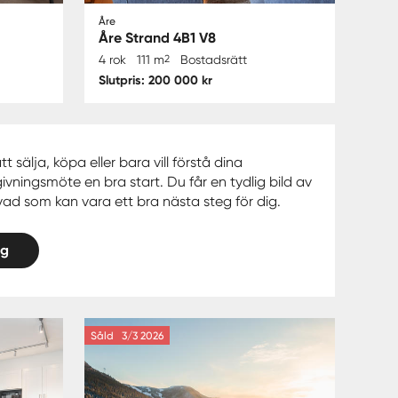
Åre
Åre Strand 4B1 V8
4 rok
111 m
2
Bostadsrätt
Slutpris: 200 000 kr
sälja, köpa eller bara vill förstå dina
ivningsmöte en bra start. Du får en tydlig bild av
d som kan vara ett bra nästa steg för dig.
ng
Såld
3/3 2026