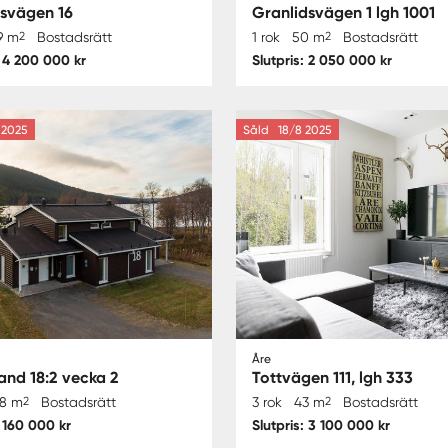
nsvägen 16
Granlidsvägen 1 lgh 1001
9 m
2
Bostadsrätt
1 rok
50 m
2
Bostadsrätt
: 4 200 000 kr
Slutpris: 2 050 000 kr
2025
Såld
18/8 2025
Åre
and 18:2 vecka 2
Tottvägen 111, lgh 333
18 m
2
Bostadsrätt
3 rok
43 m
2
Bostadsrätt
: 160 000 kr
Slutpris: 3 100 000 kr