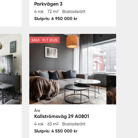
Parkvägen 3
4 rok
72 m
2
Bostadsrätt
Slutpris: 6 950 000 kr
Såld
11/7 2025
Åre
Kallströmsväg 29 A0801
4 rok
63 m
2
Bostadsrätt
Slutpris: 4 550 000 kr