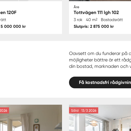
Åre
en 120F
Tottvägen 111 lgh 102
rätt
3 rok
40 m
2
Bostadsrätt
: 5 000 000 kr
Slutpris: 2 875 000 kr
Oavsett om du funderar på att 
möjligheter bättre är ett rådg
din bostad, marknaden och va
Få kostnadsfri rådgivni
2026
Såld
13/3 2026