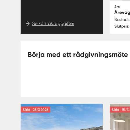
Åre
Åreväg
Bostads
Se kontaktuppgifter
Slutpris
Börja med ett rådgivningsmöte
Såld
23/3 2026
Såld
15/3 