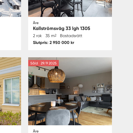
Åre
Kallströmsväg 33 lgh 1305
2 rok
35 m
2
Bostadsrätt
Slutpris: 2 950 000 kr
Såld
29/9 2025
Åre