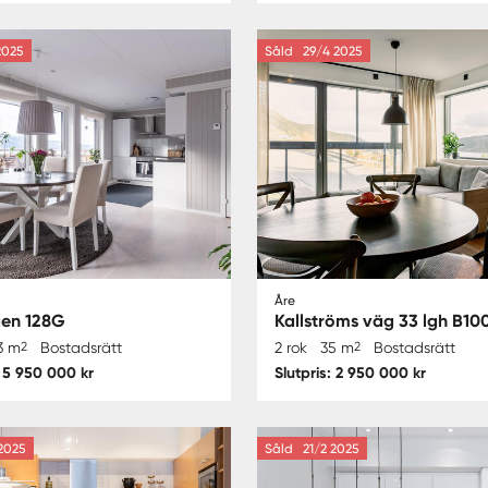
2025
Såld
29/4 2025
Åre
en 128G
Kallströms väg 33 lgh B10
3 m
2
Bostadsrätt
2 rok
35 m
2
Bostadsrätt
: 5 950 000 kr
Slutpris: 2 950 000 kr
2025
Såld
21/2 2025