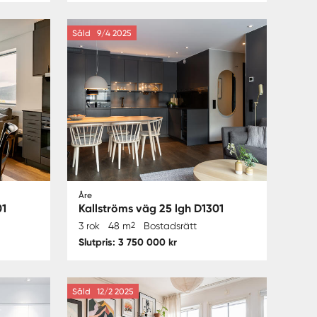
Såld
9/4 2025
Åre
01
Kallströms väg 25 lgh D1301
3 rok
48 m
2
Bostadsrätt
Slutpris: 3 750 000 kr
Såld
12/2 2025