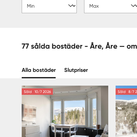
77 sålda bostäder - Åre, År
Alla bostäder
Slutpriser
Såld
10/7 2026
Såld
8/7 2