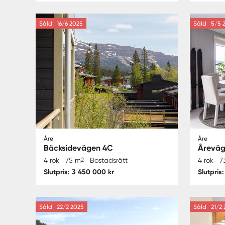
Såld
16/6 2025
Såld
5/5 
Åre
Åre
Bäcksidevägen 4C
Åreväg
4 rok
75 m
2
Bostadsrätt
4 rok
7
Slutpris: 3 450 000 kr
Slutpris
Såld
22/2 2025
Såld
21/2 