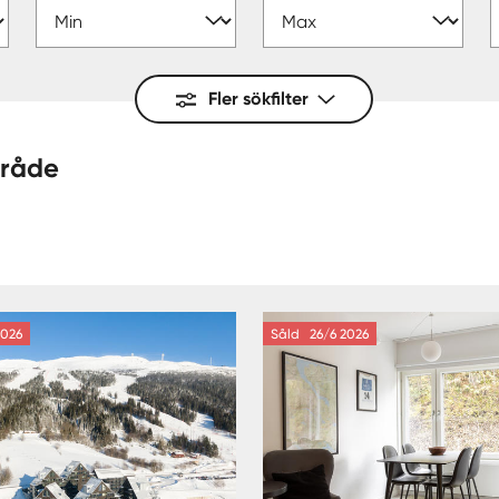
Fler sökfilter
e — område
026
Såld
26/6 2026