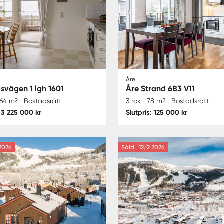
Åre
svägen 1 lgh 1601
Åre Strand 6B3 V11
64 m
2
Bostadsrätt
3 rok
78 m
2
Bostadsrätt
: 3 225 000 kr
Slutpris: 125 000 kr
2026
Såld
12/2 2026