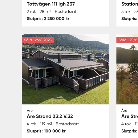
Tottvägen 111 lgh 237
Statio
2 rok
28 m
2
Bostadsrätt
3 rok
5
Slutpris: 2 250 000 kr
Slutpris
Såld
26/8 2025
Såld
25/8 
Åre
Åre
Åre Strand 23:2 V.32
Åre Str
4 rok
119 m
2
Bostadsrätt
4 rok
1
Slutpris: 100 000 kr
Slutpris