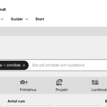
Guider
Start
re — område
Fritidshus
Projekt
Lantbru
Antal rum