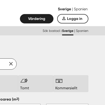
Sverige
|
Spanien
Värdering
Logga in
Sök bostad i:
Sverige
|
Spanien
k
Tomt
Kommersiellt
2
Boarea
(m
)