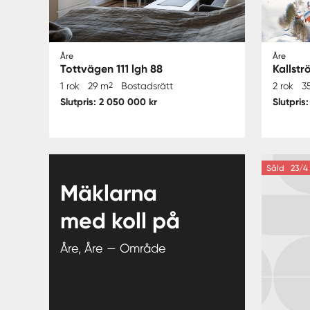
Åre
Åre
Tottvägen 111 lgh 88
Kallst
1 rok
29 m
2
Bostadsrätt
2 rok
3
Slutpris: 2 050 000 kr
Slutpris
Såld
23/4 
Mäklarna
med koll på
Åre, Åre — Område