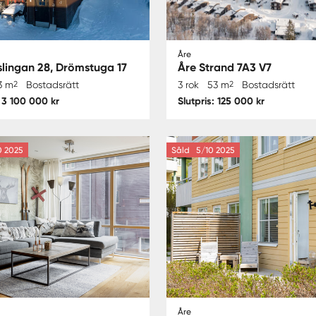
Åre
slingan 28, Drömstuga 17
Åre Strand 7A3 V7
3 m
2
Bostadsrätt
3 rok
53 m
2
Bostadsrätt
: 3 100 000 kr
Slutpris: 125 000 kr
 2025
Såld
5/10 2025
Åre