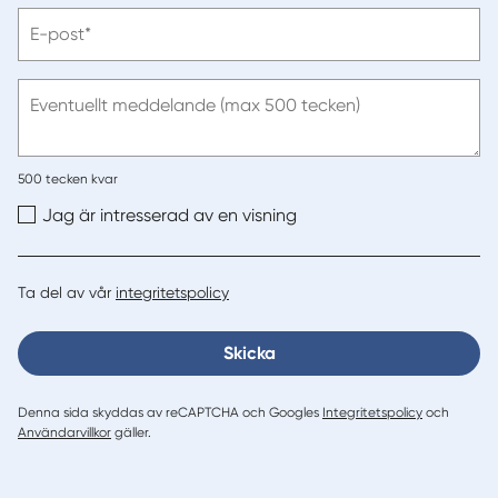
telefonnummer
Vänligen
E-post*
ange
e-
post
Eventuellt meddelande (max 500 tecken)
500
tecken kvar
Jag är intresserad av en visning
Ta del av vår
integritetspolicy
Skicka
Denna sida skyddas av reCAPTCHA och Googles
Integritetspolicy
och
Användarvillkor
gäller.