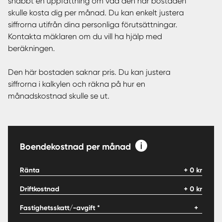
snabbt en uppfattning om vad den här bostaden
skulle kosta dig per månad. Du kan enkelt justera
siffrorna utifrån dina personliga förutsättningar.
Kontakta mäklaren om du vill ha hjälp med
beräkningen.
Den här bostaden saknar pris. Du kan justera
siffrorna i kalkylen och räkna på hur en
månadskostnad skulle se ut.
Boendekostnad per månad
Ränta
+
0
kr
Driftkostnad
+
0
kr
Fastighetsskatt/-avgift *
+