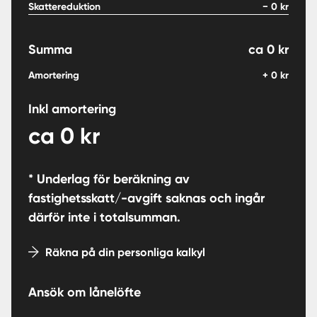
Skattereduktion
−
0
kr
Summa
ca
0
kr
Amortering
+
0
kr
Inkl amortering
ca
0
kr
* Underlag för beräkning av
fastighetsskatt/-avgift saknas och ingår
därför inte i totalsumman.
Räkna på din personliga kalkyl
Ansök om lånelöfte