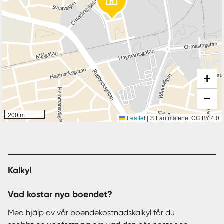
+
−
200 m
Leaflet
|
© Lantmäteriet CC BY 4.0
Kalkyl
Vad kostar nya boendet?
Med hjälp av vår
boendekostnadskalkyl
får du