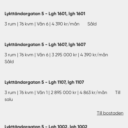
annat bostadsväljaren för att enkelt få en överblick över
vilka lägenheter som fortfarande är lediga.
Lykttändargatan 5 - Lgh 1601, lgh 1601
3 rum | 76 kvm | Vån 6 | 4 390 kr/mån Såld
Lykttändargatan 5 - Lgh 1607, lgh 1607
3 rum | 76 kvm | Vån 6 | 3 295 000 kr | 4 390 kr/mån
Såld
Lykttändargatan 5 - Lgh 1107, lgh 1107
3 rum | 76 kvm | Vån 1 | 2 895 000 kr | 4 863 kr/mån Till
salu
Till bostaden
Lykttändargatan 5 - Lgh 1002, lgh 1002