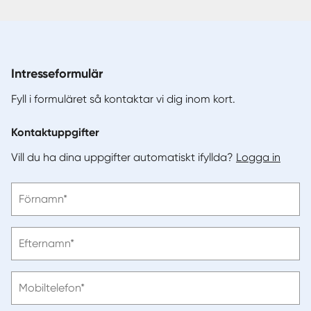
Intresseformulär
Fyll i formuläret så kontaktar vi dig inom kort.
Kontaktuppgifter
Vill du ha dina uppgifter automatiskt ifyllda?
Logga in
Vänligen
Förnamn*
ange
förnamn
Vänligen
Efternamn*
ange
efternamn
Vänligen
Mobiltelefon*
ange