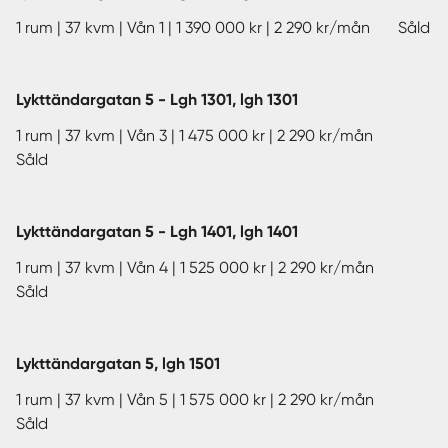
föreningens gästrum, smidigt och bekvämt.
1 rum | 37 kvm | Vån 1 | 1 390 000 kr | 2 290 kr/mån Såld
Tack vare närheten till både centrum och Stadsparken är
det här det perfekta området för dig som söker ett nytt
Lykttändargatan 5 - Lgh 1301, lgh 1301
hem för både hälsa och aktivitet. Här finns både
vårdcentral, restauranger och frisör på bekvämt
1 rum | 37 kvm | Vån 3 | 1 475 000 kr | 2 290 kr/mån
gångavstånd. På Öster finns flera förskolor och
Såld
grundskolor som exempelvis Jensen och Internationella
Engelska Skolan. Örebro Universitet ligger bara 2 km
härifrån. Alldeles intill huskroppen finns en långsträckt
Lykttändargatan 5 - Lgh 1401, lgh 1401
park som bjuder in till både avkoppling och aktivitet.
1 rum | 37 kvm | Vån 4 | 1 525 000 kr | 2 290 kr/mån
Såld
För den som pendlar är det nära till busshållplatsen,
busslinje stannar vid Slussgatan bara några minuters
promenad bort.
Lykttändargatan 5, lgh 1501
Anmäl ditt intresse eller ring redan idag för personlig
1 rum | 37 kvm | Vån 5 | 1 575 000 kr | 2 290 kr/mån
service och mer information om projektet! Se också
Såld
dokument och länkar längre ned för att komma till bland