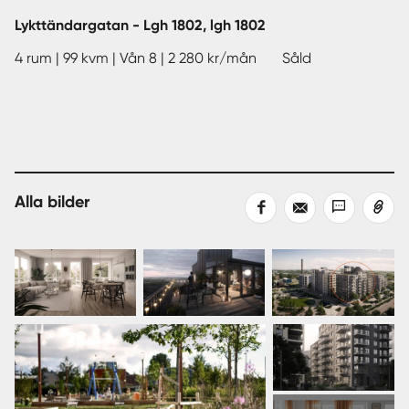
Lykttändargatan - Lgh 1802, lgh 1802
4 rum | 99 kvm | Vån 8 | 2 280 kr/mån Såld
Alla bilder
Dela
Dela
Dela
Kopiera
på
med
med
länk
Facebook
epost
sms
Visa