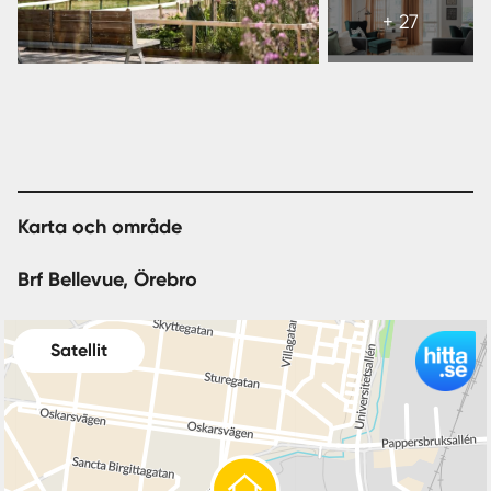
alla
+ 27
33
bilder
Karta och område
Brf Bellevue, Örebro
Satellit