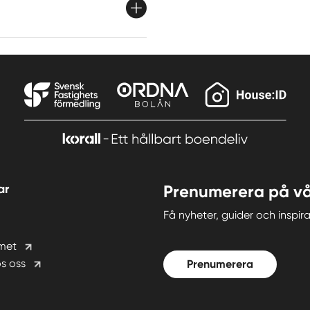
ar
Prenumerera på vå
Få nyheter, guider och insp
met
s oss
Prenumerera