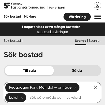
Hoppa
Svensk Fastighetsförmedling
till
innehåll
Sök bostad
Mäklare
Värdering
I augusti visas extra många bostäder –
se aktuella visningar
Sök bostad
Sök bostad i:
Sverige
|
Spanien
Hitta mäklare
Sök bostad
Sälja
Köpa
Till salu
Sålda
Guider
Pedagogen Park, Mölndal — område
Start
Lokal
Logga in