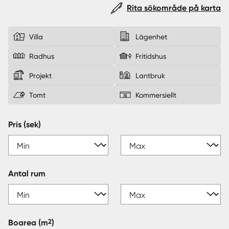
Rita sökområde på karta
Sverige
|
Spanien
Villa
Lägenhet
Radhus
Fritidshus
Projekt
Lantbruk
Tomt
Kommersiellt
Pris (sek)
Antal rum
2
Boarea
(m
)