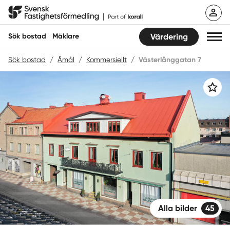
Hoppa
Svensk Fastighetsförmedling
till
innehåll
Sök bostad
Mäklare
Värdering
Sök bostad
/
Åmål
/
Kommersiellt
/
Västerlånggatan 7
Sök bostad
Spara
Hitta mäklare
Sälja
Köpa
Guider
Start
Alla bilder
45
Logga in