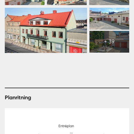
Visa
alla
+ 39
45
bilder
Planritning