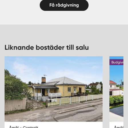
Få rådgivning
Liknande bostäder till salu
Budgivnin
Åmål - Centralt
Åmål - 