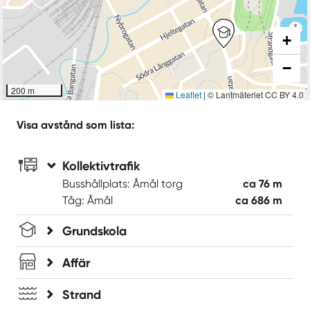
+
−
200 m
Leaflet
|
© Lantmäteriet CC BY 4.0
Visa avstånd som lista:
Kollektivtrafik
Busshållplats: Åmål torg
ca 76 m
Tåg: Åmål
ca 686 m
Grundskola
Affär
Strand