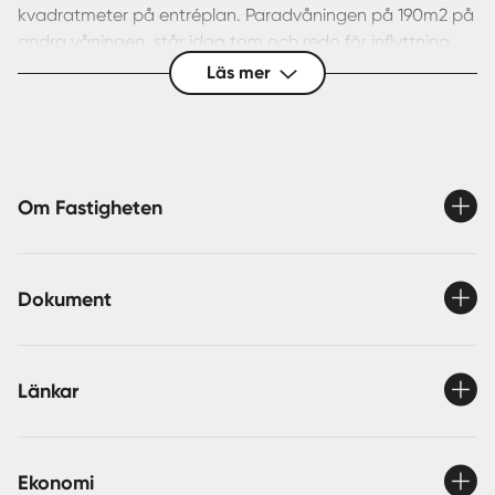
kvadratmeter på entréplan. Paradvåningen på 190m2 på
andra våningen, står idag tom och redo för inflyttning
eller uthyrning . Fin lägenhet om tre rum och kök på
Läs mer
tredje våningen. Källare under hela huset samt gårdshus i
gott skick på innergården. Hyresintäkter vid full uthyrning
ca 425 000:- per år. Driftskostnader ca 127 000:- per år.
Film över fastigheten finns under länkar.
Om Fastigheten
Dokument
Länkar
Ekonomi