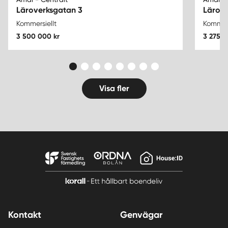
Läroverksgatan 3
Lärove
Kommersiellt
Kommers
3 500 000 kr
3 275 0
Visa fler
Kontakt
Genvägar