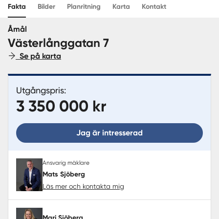
Fakta
Bilder
Planritning
Karta
Kontakt
Sverige
|
Spanien
Åmål
Västerlånggatan 7
Se på karta
Utgångspris:
3 350 000 kr
Jag är intresserad
Ansvarig mäklare
Mats Sjöberg
Läs mer och kontakta mig
Mari Sjöberg