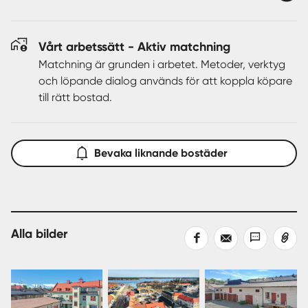
Vårt arbetssätt - Aktiv matchning
Matchning är grunden i arbetet. Metoder, verktyg
och löpande dialog används för att koppla köpare
till rätt bostad.
Bevaka liknande bostäder
Alla bilder
Dela
Dela
Dela
Kopiera
på
med
med
länk
Facebook
epost
sms