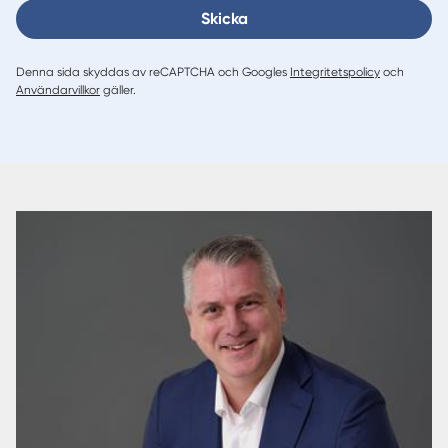
Skicka
Denna sida skyddas av reCAPTCHA och Googles
Integritetspolicy
och
Användarvillkor
gäller.