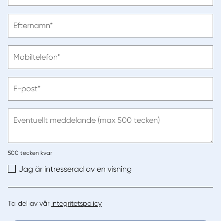
förnamn
Vänligen
Efternamn*
ange
efternamn
Vänligen
Mobiltelefon*
ange
telefonnummer
Vänligen
E-post*
ange
e-
post
Eventuellt meddelande (max 500 tecken)
500
tecken kvar
Jag är intresserad av en visning
Ta del av vår
integritetspolicy