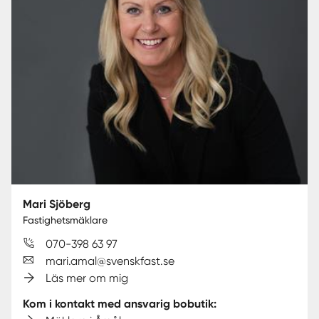
Mari Sjöberg
Fastighetsmäklare
070-398 63 97
mari.amal@svenskfast.se
Läs mer om mig
Kom i kontakt med ansvarig bobutik: