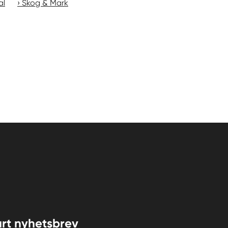
al
Skog & Mark
rt nyhetsbrev