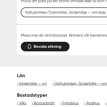
Prova att söka på ett större område eller ta bort n
Vattubrinken/Dammkärr, Södertälje — område
Missa inte din drömbostad. Aktivera vår bevaknin
Bevaka sökning
Län
Södertälje — ort
Vattubrinken, Södertälje — o
Bostadstyper
Villa
Bostadsrätt
Fritidshus
Radhus