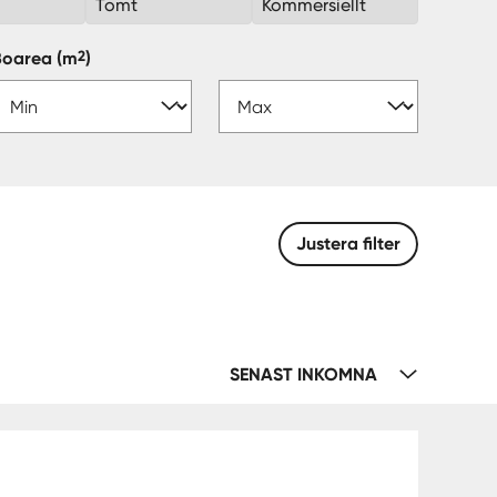
k
Tomt
Kommersiellt
2
Boarea
(m
)
Justera filter
SENAST INKOMNA