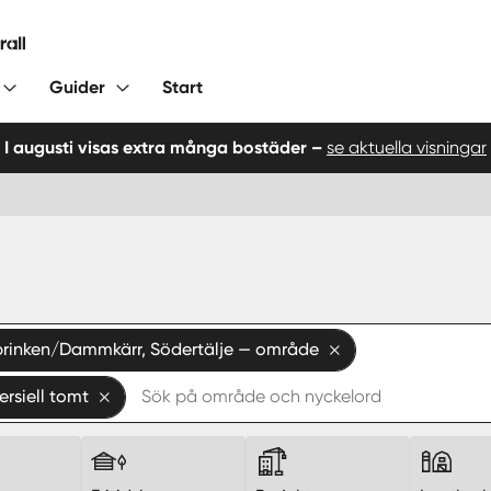
Guider
Start
I augusti visas extra många bostäder –
se aktuella visningar
brinken/Dammkärr, Södertälje — område
rsiell tomt