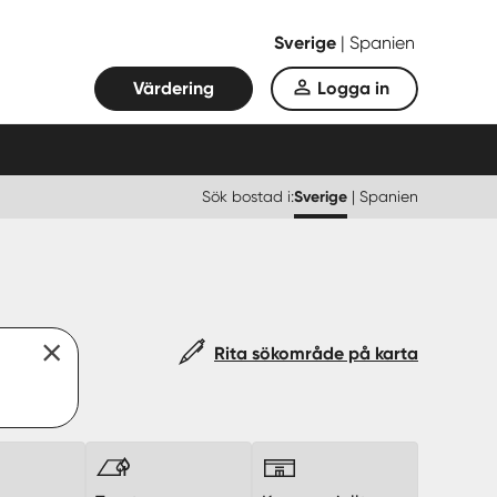
Sverige
|
Spanien
Värdering
Logga in
Sök bostad i:
Sverige
|
Spanien
Rita sökområde på karta