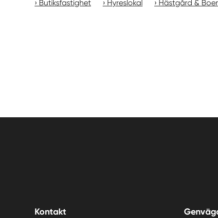
Butiksfastighet
Hyreslokal
Hästgård & Boe
Kontakt
Genväg