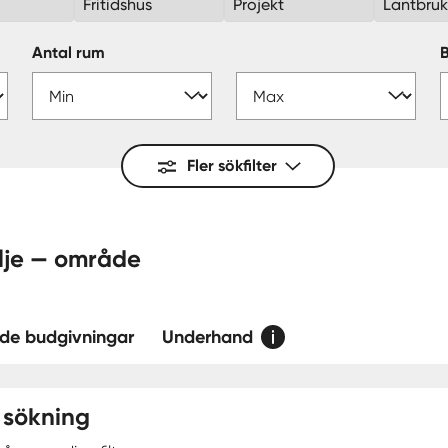
Fritidshus
Projekt
Lantbru
Antal rum
Fler sökfilter
lje — område
de budgivningar
Underhand
 sökning