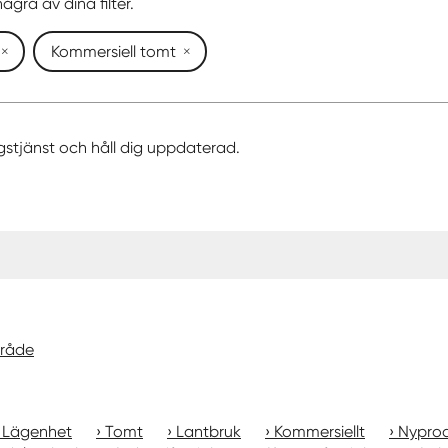
ågra av dina filter.
Kommersiell tomt
gstjänst och håll dig uppdaterad.
mråde
Lägenhet
Tomt
Lantbruk
Kommersiellt
Nyprod