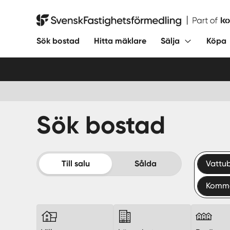
Hoppa
till
Svensk Fastighetsförmedling
innehåll
Sök bostad
Hitta mäklare
Sälja
Köpa
Sök bostad
Till salu
Sålda
Vattu
Komme