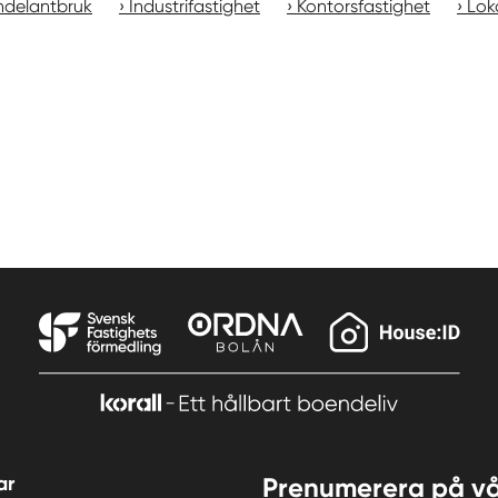
ndelantbruk
Industrifastighet
Kontorsfastighet
Lok
ar
Prenumerera på vå