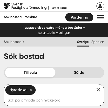
Hoppa
Svensk Fastighetsförmedling
till
innehåll
Sök bostad
Mäklare
Värdering
I augusti visas extra många bostäder –
se aktuella visningar
Sök bostad
Sök bostad i:
Sverige
|
Spanien
Hitta mäklare
Sök bostad
Sälja
Köpa
Till salu
Sålda
Guider
Hyreslokal
Start
Logga in