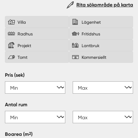
Rita sökområde på karta
Sverige
|
Spanien
Villa
Lägenhet
Radhus
Fritidshus
Projekt
Lantbruk
Tomt
Kommersiellt
Pris (sek)
Antal rum
2
Boarea
(m
)