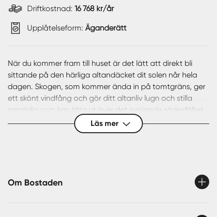
Driftkostnad:
16 768 kr/år
Upplåtelseform:
Äganderätt
När du kommer fram till huset är det lätt att direkt bli
sittande på den härliga altandäcket dit solen når hela
dagen. Skogen, som kommer ända in på tomtgräns, ger
ett skönt vindfång och gör ditt altanliv lugn och stilla
samtidig som kan titta ut över det svajande sädesfältet
åt andra hållet. Huset är uppdaterat med nytt kök 2025
Läs mer
och badrummet renoverades när VA-drogs in. Ytorna är
effektivt utnyttjade och här finns allt du behöver för att
även kunna bo permanent, vilket och har gjorts under
perioder.
På tomten finns även en enklare inglasad veranda om
Om Bostaden
det mot förmodan skulle regna någon dag samt ett
gårdshus som fungerar som förråd/snickarbod.
Lite nyfiken? Följ med på visning och känn efter själv.