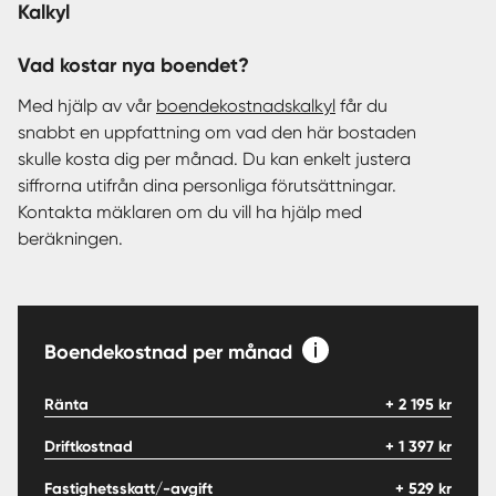
Kalkyl
Vad kostar nya boendet?
Med hjälp av vår
boendekostnadskalkyl
får du
snabbt en uppfattning om vad den här bostaden
skulle kosta dig per månad. Du kan enkelt justera
siffrorna utifrån dina personliga förutsättningar.
Kontakta mäklaren om du vill ha hjälp med
beräkningen.
Boendekostnad per månad
Ränta
+
2 195
kr
Driftkostnad
+
1 397
kr
Fastighetsskatt/-avgift
+
529
kr