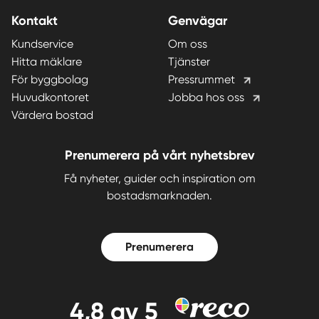
Kontakt
Genvägar
Kundservice
Om oss
Hitta mäklare
Tjänster
För byggbolag
Pressrummet
Huvudkontoret
Jobba hos oss
Värdera bostad
Prenumerera på vårt nyhetsbrev
Få nyheter, guider och inspiration om
bostadsmarknaden.
Prenumerera
4,8
av 5