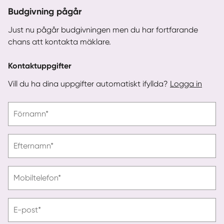
Budgivning pågår
Just nu pågår budgivningen men du har fortfarande
chans att kontakta mäklare.
Kontaktuppgifter
Vill du ha dina uppgifter automatiskt ifyllda?
Logga in
Vänligen
Förnamn*
ange
förnamn
Vänligen
Efternamn*
ange
efternamn
Vänligen
Mobiltelefon*
ange
telefonnummer
Vänligen
E-post*
ange