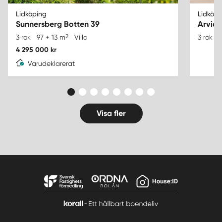
Lidköping
Lidköpi
Sunnersberg Botten 39
Arvids
2
3 rok
97 + 13 m
Villa
3 rok
4 295 000 kr
Varudeklarerat
Visa fler