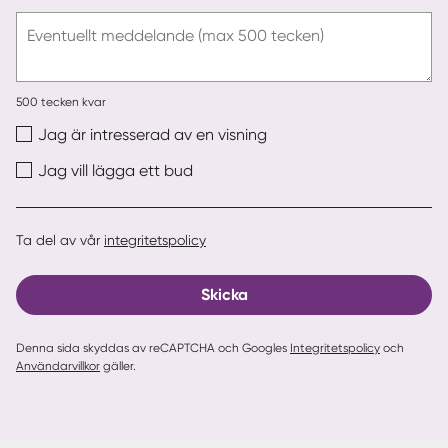
e-
post
Eventuellt meddelande (max 500 tecken)
500
tecken kvar
Jag är intresserad av en visning
Jag vill lägga ett bud
Ta del av vår
integritetspolicy
Skicka
Denna sida skyddas av reCAPTCHA och Googles
Integritetspolicy
och
Användarvillkor
gäller.