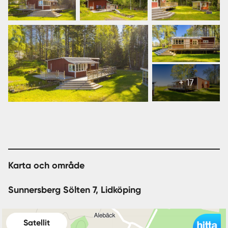
Visa
alla
+ 17
23
bilder
Karta och område
Sunnersberg Sölten 7, Lidköping
Satellit