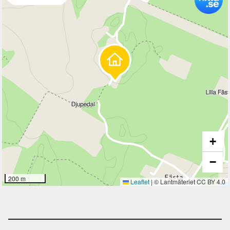
+
−
200 m
Leaflet
|
© Lantmäteriet CC BY 4.0