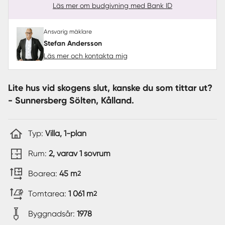
Läs mer om budgivning med Bank ID
Ansvarig mäklare
Stefan Andersson
Läs mer och kontakta mig
Lite hus vid skogens slut, kanske du som tittar ut?
- Sunnersberg Sölten, Kålland.
Typ:
Villa, 1-plan
Rum:
2, varav 1 sovrum
Boarea:
45 m
2
Tomtarea:
1 061 m
2
Byggnadsår:
1978