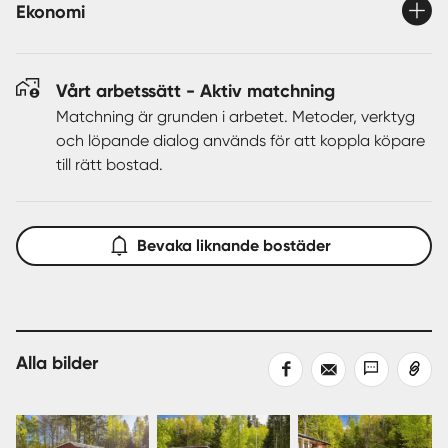
Ekonomi
Vårt arbetssätt - Aktiv matchning
Matchning är grunden i arbetet. Metoder, verktyg
och löpande dialog används för att koppla köpare
till rätt bostad.
Bevaka liknande bostäder
Alla bilder
Dela
Dela
Dela
Kopiera
på
med
med
länk
Facebook
epost
sms