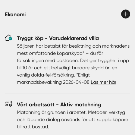
både snickeri, projekt och odling – året runt, oavsett
väder. Dessutom finns ett "planerat hönshus" på tomten,
Ekonomi
perfekt för den som i framtiden vill ha goa ägg till frukost!
I närområdet väntar dessutom sjön Mjörn med sitt rika
Tryggt köp - Varudeklarerad villa
fiskeliv och charmiga små öar att utforska. Längs sjön
Säljaren har betalat för besiktning och marknadens
sträcker sig den gamla banvallen – idag en uppskattad
mest omfattande köparskydd* – du får
sträcka för promenader, löpning och cykling, från Sjövik
försäkringen med bostaden. Det ger trygghet i upp
till Stanum i utkanten av Gråbo.
till 10 år och ett betydligt bredare skydd än en
vanlig dolda‑fel‑försäkring. *Enligt
Bostaden, uppförd så sent som 2023, är en välplanerad
marknadsbevakning 2026-04-08
Läs mer här
1,5-plansvilla i mycket gott skick. På entréplan finns kök
med matplats, tvättstuga, vardagsrum med braskamin,
badrum med dusch, förråd samt ett sovrum med
Vårt arbetssätt - Aktiv matchning
klädkammare. Övre plan rymmer två sovrum, ett
Matchning är grunden i arbetet. Metoder, verktyg
generöst allrum som enkelt kan omvandlas till ytterligare
och löpande dialog används för att koppla köpare
ett sovrum samt ett förberett utrymme för badrum.
till rätt bostad.