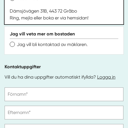
Dämsjövägen 31B, 443 72 Gråbo
Ring, mejla eller boka er via hemsidan!
Jag vill veta mer om bostaden
Jag vill bli kontaktad av mäklaren.
Kontaktuppgifter
Vill du ha dina uppgifter automatiskt ifyllda?
Logga in
Vänligen
Förnamn*
ange
förnamn
Vänligen
Efternamn*
ange
efternamn
Vänligen