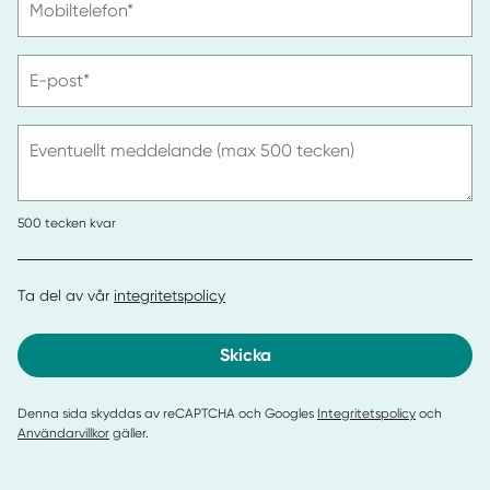
Mobiltelefon*
ange
telefonnummer
Vänligen
E-post*
ange
e-
post
Eventuellt meddelande (max 500 tecken)
500
tecken kvar
Ta del av vår
integritetspolicy
Skicka
Denna sida skyddas av reCAPTCHA och Googles
Integritetspolicy
och
Användarvillkor
gäller.