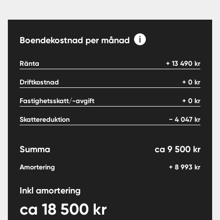
Boendekostnad per månad
Ränta
+
13 490
kr
Driftkostnad
+
0
kr
Fastighetsskatt/-avgift
+
0
kr
Skattereduktion
−
4 047
kr
Summa
ca
9 500
kr
Amortering
+
8 993
kr
Inkl amortering
ca
18 500
kr