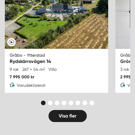
Gråbo - Ytterstad
Gråbo -
Rydskärrsvägen 14
Grönb
2
9 rok
267 + 54 m
Villa
3 rok
7 995 000 kr
2 995 0
Varudeklarerat
Var
Visa fler