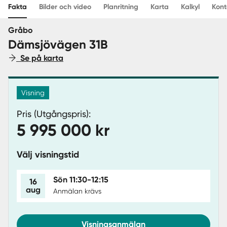
Fakta
Bilder och video
Planritning
Karta
Kalkyl
Kont
Sverige
|
Spanien
Gråbo
Dämsjövägen 31B
Se på karta
Visning
Pris (Utgångspris):
5 995 000 kr
Välj visningstid
Sön 11:30-12:15
16
aug
Anmälan krävs
Visningsanmälan