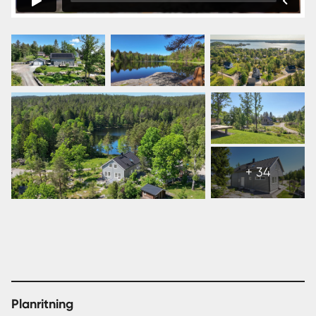
Visa
alla
+ 34
40
bilder
Planritning