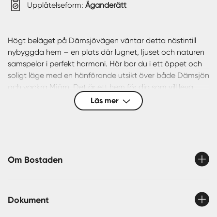
Upplåtelseform:
Äganderätt
Högt beläget på Dämsjövägen väntar detta nästintill
nybyggda hem – en plats där lugnet, ljuset och naturen
samspelar i perfekt harmoni. Här bor du i ett öppet och
soligt läge med en hänförande utsikt över både Dämsjön
och vackra Mjörn. Det är ett hem för dig som vill leva
nära naturen och verkligen känna årstidernas skiftningar.
Läs mer
Starta dagen med morgonkaffet på altanen, omgiven av
fågelkvitter och frisk luft, eller slå dig ner på någon av
tomtens många rofyllda sittplatser. En kort promenad tar
dig ner till Dämsjön, där en bänk vid vattnet bjuder in till
Om Bostaden
stilla stunder och återhämtning – en sann lisa för själen.
För den naturälskande, odlingsintresserade eller händige
Dokument
finns här alla möjligheter att förverkliga drömmar. Det
isolerade dubbelgaraget erbjuder gott om plats för