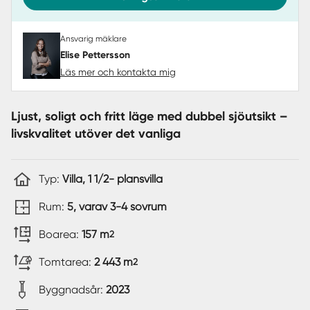
Ansvarig mäklare
Elise Pettersson
Läs mer och kontakta mig
Ljust, soligt och fritt läge med dubbel sjöutsikt –
livskvalitet utöver det vanliga
Typ:
Villa, 1 1/2- plansvilla
Rum:
5, varav 3-4 sovrum
Boarea:
157 m
2
Tomtarea:
2 443 m
2
Byggnadsår:
2023