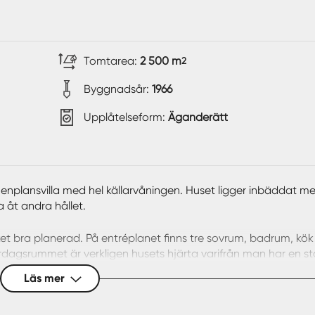
Tomtarea:
2 500 m
2
Byggnadsår:
1966
Upplåtelseform:
Äganderätt
nplansvilla med hel källarvåningen. Huset ligger inbäddat med
a åt andra hållet.
ket bra planerad. På entréplanet finns tre sovrum, badrum, kö
agsrummet är verkligen husets hjärta varifrån man har en st
härliga trädgården. Vardagsrummets nästan 30 kvm ger många mö
Läs mer
stenlagd uteplats delvis under tak. Köket nås från hallen eller 
ats för matbord vid köksfönstret.