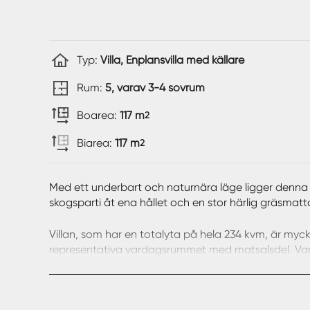
Typ:
Villa, Enplansvilla med källare
Rum:
5, varav 3-4 sovrum
Boarea:
117 m
2
Biarea:
117 m
2
Med ett underbart och naturnära läge ligger denna e
skogsparti åt ena hållet och en stor härlig gräsmatt
Villan, som har en totalyta på hela 234 kvm, är myc
representativa vardagsrummet med matsalsdel. Vard
fint fönsterparti i vinkel som blickar ut mot den 
inredningsalternativ. Från matsalen finns utgång till 
till matsalen. Köket är bra utformat och ger även pl