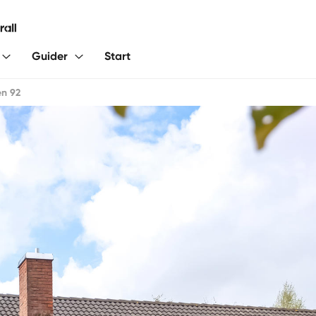
Guider
Start
en 92