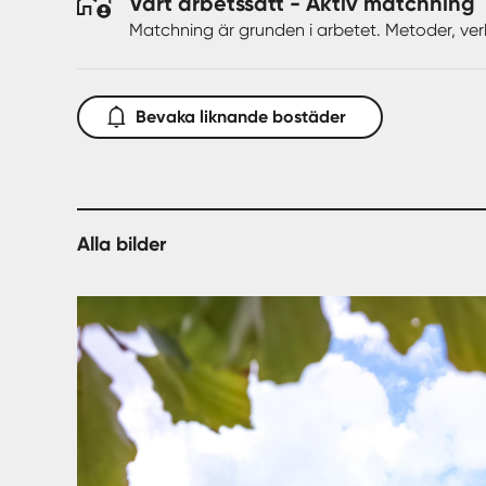
kommunalt VA bli om ca 1-2 år.
Vårt arbetssätt - Aktiv matchning
Fastigheten är under avstyckning där blivande tom
Matchning är grunden i arbetet. Metoder, ver
kommer fastigheten ändå ha kvar ca 2.500 kvm tomt
Bevaka liknande bostäder
Alla bilder