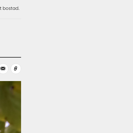
kningen
tt bostad.