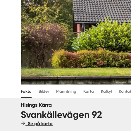
Fakta
Bilder
Planritning
Karta
Kalkyl
Konta
Hisings Kärra
Svankällevägen 92
Se på karta