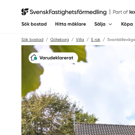
Hoppa
till
Svensk Fastighetsförmedling
innehåll
Sök bostad
Hitta mäklare
Sälja
Köpa
Sök bostad
/
Göteborg
/
Villa
/
5 rok
/
Svankälleväg
Varudeklarerat