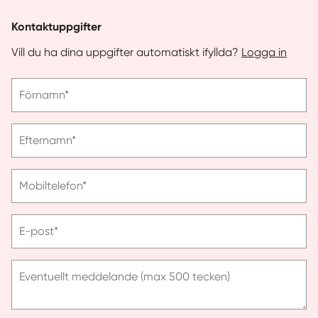
Kontaktuppgifter
Vill du ha dina uppgifter automatiskt ifyllda?
Logga in
Vänligen
Förnamn*
ange
förnamn
Vänligen
Efternamn*
ange
efternamn
Vänligen
Mobiltelefon*
ange
telefonnummer
Vänligen
E-post*
ange
e-
post
Eventuellt meddelande (max 500 tecken)