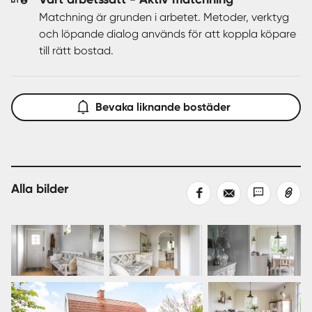
Matchning är grunden i arbetet. Metoder, verktyg
och löpande dialog används för att koppla köpare
till rätt bostad.
Bevaka liknande bostäder
Alla bilder
Dela
Dela
Dela
Kopiera
på
med
med
länk
Facebook
epost
sms