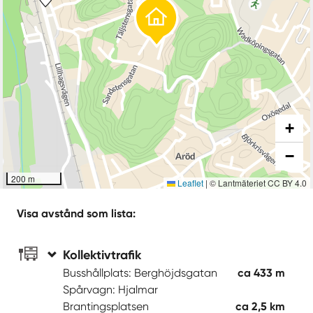
+
−
200 m
Leaflet
|
© Lantmäteriet CC BY 4.0
Visa avstånd som lista:
Kollektivtrafik
Busshållplats: Berghöjdsgatan
ca 433 m
Spårvagn: Hjalmar
Brantingsplatsen
ca 2,5 km