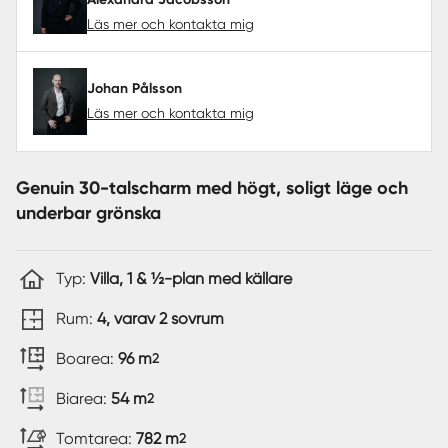
Läs mer och kontakta mig
Johan Pålsson
Läs mer och kontakta mig
Genuin 30-talscharm med högt, soligt läge och
underbar grönska
Typ:
Villa, 1 & ½-plan med källare
Rum:
4, varav 2 sovrum
Boarea:
96 m
2
Biarea:
54 m
2
Tomtarea:
782 m
2