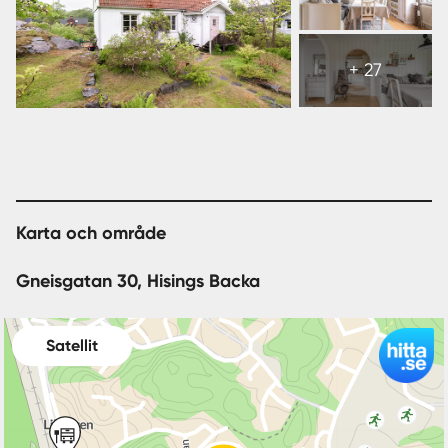
Visa
alla
+ 27
33
bilder
Karta och område
Gneisgatan 30, Hisings Backa
Satellit