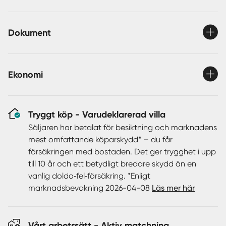
morgon till kväll, med utsikt över grannskapet från den
insynsskyddade baksidan. Vintertid blir brasan i
Dokument
vardagsrummet en naturlig samlingspunkt medan snön
ligger stilla kvar i det svala, höga läget.
Huset är ett 1 ½-planshus med källare, med en boyta om
Ekonomi
96 kvm och ytterligare 54 kvm biarea – gott om plats för
både vardagsliv och drömmar. Den låga trafikmängden i
området gör det till en trygg och rofylld plats för både
Tryggt köp - Varudeklarerad villa
stora och små.
Säljaren har betalat för besiktning och marknadens
mest omfattande köparskydd* – du får
En unik möjlighet att förvärva ett hus med karaktär,
försäkringen med bostaden. Det ger trygghet i upp
integritet och en tomt som är något alldeles extra.
till 10 år och ett betydligt bredare skydd än en
vanlig dolda‑fel‑försäkring. *Enligt
marknadsbevakning 2026-04-08
Läs mer här
Vårt arbetssätt - Aktiv matchning