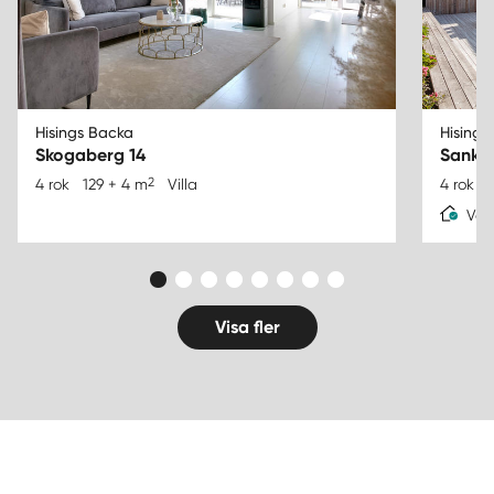
Hisings Backa
Hisings
Skogaberg 14
Sankt 
2
4 rok
129 + 4 m
Villa
4 rok
Var
Visa fler