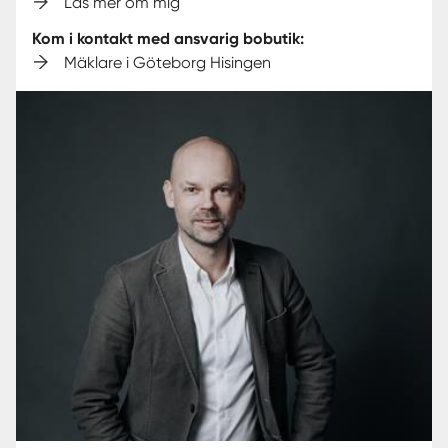
Läs mer om mig
Kom i kontakt med ansvarig bobutik:
Mäklare i Göteborg Hisingen