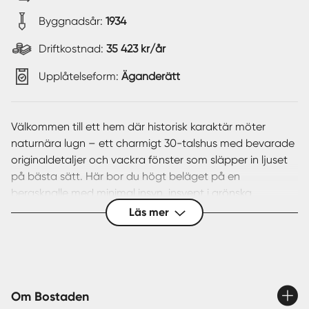
Byggnadsår:
1934
Driftkostnad:
35 423 kr/år
Upplåtelseform:
Äganderätt
Välkommen till ett hem där historisk karaktär möter
naturnära lugn – ett charmigt 30-talshus med bevarade
originaldetaljer och vackra fönster som släpper in ljuset
på bästa sätt. Här bor du högt beläget på en
bergsknalle med minimal insyn, insvept i grönska,
fågelsång och doften av blommande buskar och
Läs mer
äppelträd.
Detta är ett boende med själ – perfekt för dig som söker
ett avskilt och barnvänligt läge med närhet till skola,
samtidigt som du får ett hem där varje årstid bjuder på
Om Bostaden
sin egen magi. Sommartid njuter du av solens strålar från