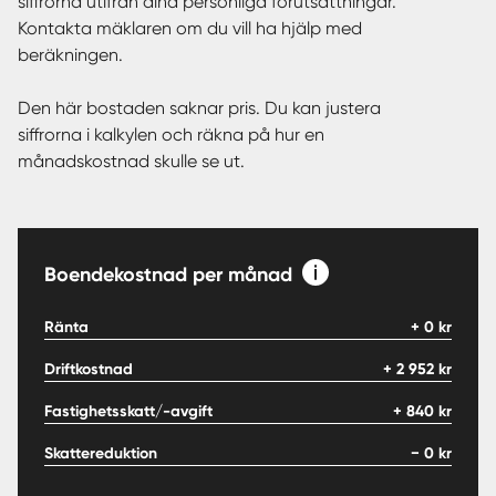
siffrorna utifrån dina personliga förutsättningar.
Kontakta mäklaren om du vill ha hjälp med
beräkningen.
Den här bostaden saknar pris. Du kan justera
siffrorna i kalkylen och räkna på hur en
månadskostnad skulle se ut.
Boendekostnad per månad
Ränta
+
0
kr
Driftkostnad
+
2 952
kr
Fastighetsskatt/-avgift
+
840
kr
Skattereduktion
−
0
kr