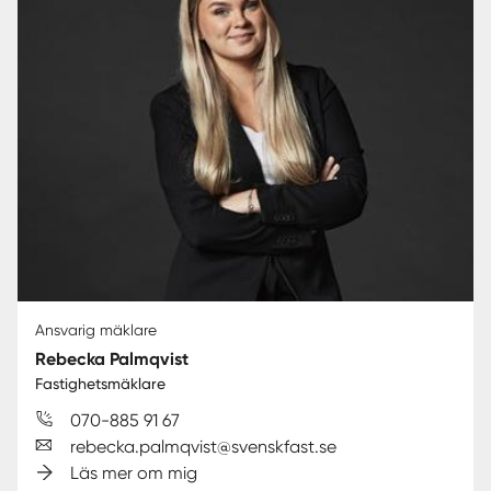
Ansvarig mäklare
Rebecka Palmqvist
Fastighetsmäklare
070-885 91 67
rebecka.palmqvist@svenskfast.se
Läs mer om mig