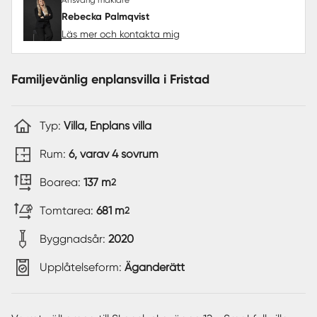
Rebecka Palmqvist
Läs mer och kontakta mig
Familjevänlig enplansvilla i Fristad
Typ:
Villa, Enplans villa
Rum:
6, varav 4 sovrum
Boarea:
137 m
2
Tomtarea:
681 m
2
Byggnadsår:
2020
Upplåtelseform:
Äganderätt