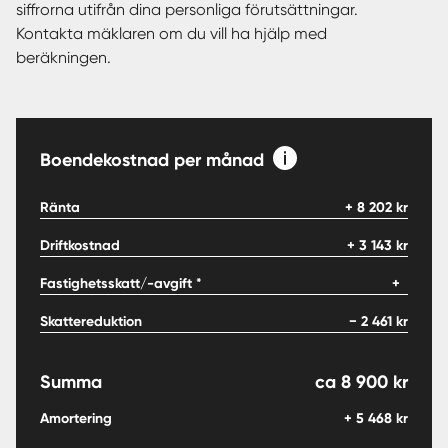
siffrorna utifrån dina personliga förutsättningar.
Kontakta mäklaren om du vill ha hjälp med
beräkningen.
Boendekostnad per månad
Ränta
+
8 202
kr
Driftkostnad
+
3 143
kr
Fastighetsskatt/-avgift *
+
Skattereduktion
−
2 461
kr
Summa
ca
8 900
kr
Amortering
+
5 468
kr