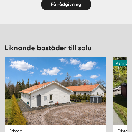
Få rådgivning
Liknande bostäder till salu
Visning 1
Fristad
Fristad