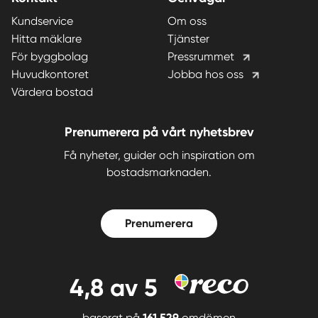
Kundservice
Om oss
Hitta mäklare
Tjänster
För byggbolag
Pressrummet
Huvudkontoret
Jobba hos oss
Värdera bostad
Prenumerera på vårt nyhetsbrev
Få nyheter, guider och inspiration om
bostadsmarknaden.
Prenumerera
4,8
av 5
baserat på
161 529
omdömen