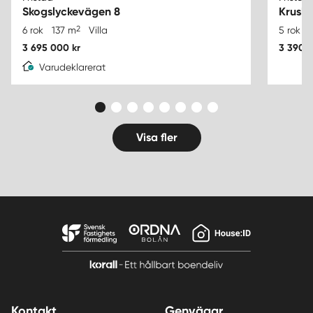
Skogslyckevägen 8
Krusb
2
6 rok
137 m
Villa
5 rok
3 695 000 kr
3 390 0
Varudeklarerat
Visa fler
Kontakt
Genvägar