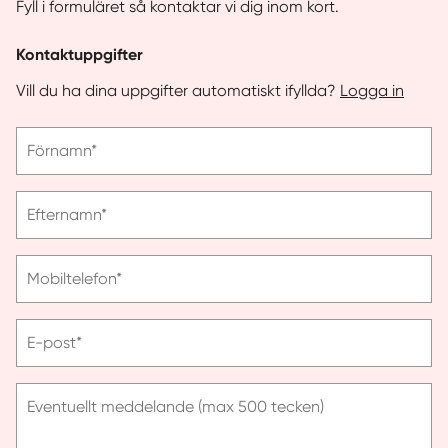
Fyll i formuläret så kontaktar vi dig inom kort.
Kontaktuppgifter
Vill du ha dina uppgifter automatiskt ifyllda?
Logga in
Vänligen
Förnamn*
ange
förnamn
Vänligen
Efternamn*
ange
efternamn
Vänligen
Mobiltelefon*
ange
telefonnummer
Vänligen
E-post*
ange
e-
post
Eventuellt meddelande (max 500 tecken)