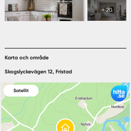
Visa
alla
+ 20
26
bilder
Karta och område
Skogslyckevägen 12, Fristad
Satellit