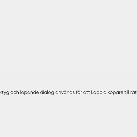
n och det strategiska läget ger förutsättningar för den som sö
kolor och kommunikationer, samtidigt som du har naturen inpå
ed karaktär, yta och möjligheter.
ktyg och löpande dialog används för att koppla köpare till rä