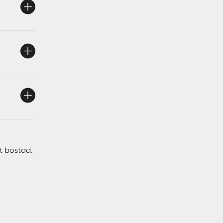
ker
 knuten.
tt bostad.