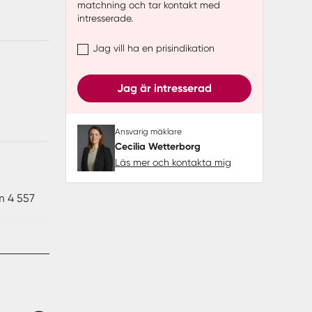
matchning och tar kontakt med
intresserade.
Jag vill ha en prisindikation
Jag är intresserad
Ansvarig mäklare
Cecilia Wetterborg
Läs mer och kontakta mig
om 4 557
.
g används
r för
objekt