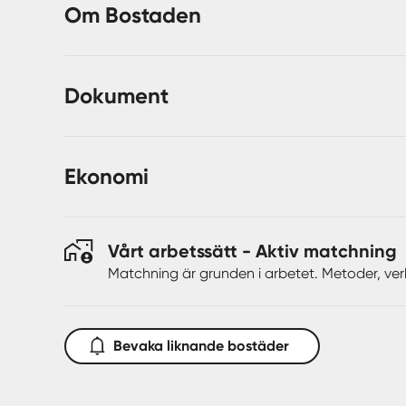
Om Bostaden
även ur ett investeringsperspektiv. Den stora tomte
långsiktig potential och flexibilitet i sitt ägande.
Här bor du med närhet till både Knivsta centrum, s
Dokument
Ett utmärkt tillfälle för dig som söker en fastighet m
Ekonomi
Vårt arbetssätt - Aktiv matchning
Matchning är grunden i arbetet. Metoder, ver
Bevaka liknande bostäder