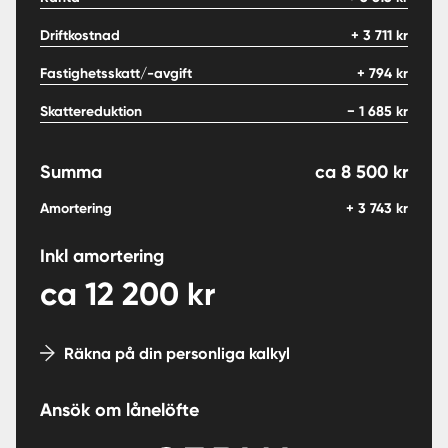
Driftkostnad
+
3 711
kr
Fastighetsskatt/-avgift
+
794
kr
Skattereduktion
−
1 685
kr
Summa
ca
8 500
kr
Amortering
+
3 743
kr
Inkl amortering
ca
12 200
kr
Räkna på din personliga kalkyl
Ansök om lånelöfte