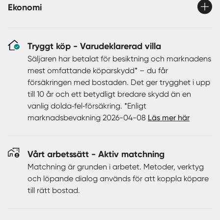
Ekonomi
utgång till garage och förråd.
Trädgården är lummig och härligt under vår och sommar.
Tryggt köp - Varudeklarerad villa
Flera sorters blommor pryder fint trädgården så som
syren, humle, jasmin, röda rosor och kaprifol. Även
Säljaren har betalat för besiktning och marknadens
fruktträd och buskar finns, plommon, körsbär, bigarrå,
mest omfattande köparskydd* – du får
hallon och krusbär.
försäkringen med bostaden. Det ger trygghet i upp
till 10 år och ett betydligt bredare skydd än en
vanlig dolda‑fel‑försäkring. *Enligt
Är detta ditt nya hem?
marknadsbevakning 2026-04-08
Läs mer här
Välkommen att anmäla ditt intresse!
Vårt arbetssätt - Aktiv matchning
Matchning är grunden i arbetet. Metoder, verktyg
och löpande dialog används för att koppla köpare
till rätt bostad.