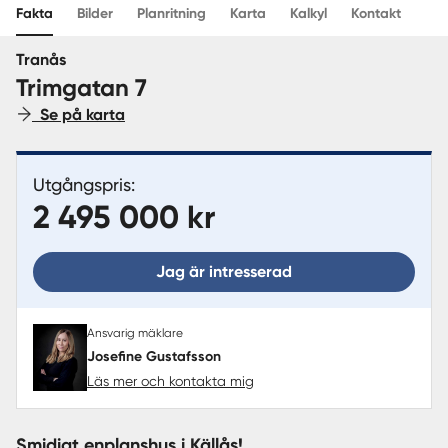
Fakta
Bilder
Planritning
Karta
Kalkyl
Kontakt
Sverige
|
Spanien
Tranås
Trimgatan 7
Se på karta
Utgångspris:
2 495 000 kr
Jag är intresserad
Ansvarig mäklare
Josefine Gustafsson
Läs mer och kontakta mig
Smidigt enplanshus i Källås!