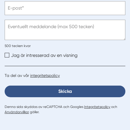
Vänligen
E-post*
ange
e-
post
Eventuellt meddelande (max 500 tecken)
500
tecken kvar
Jag är intresserad av en visning
Ta del av vår
integritetspolicy
Skicka
Denna sida skyddas av reCAPTCHA och Googles
Integritetspolicy
och
Användarvillkor
gäller.