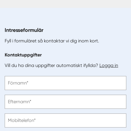
Intresseformulär
Fyll i formuläret så kontaktar vi dig inom kort.
Kontaktuppgifter
Vill du ha dina uppgifter automatiskt ifyllda?
Logga in
Vänligen
Förnamn*
ange
förnamn
Vänligen
Efternamn*
ange
efternamn
Vänligen
Mobiltelefon*
ange
telefonnummer