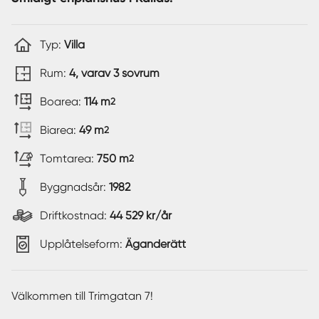
Typ:
Villa
Rum:
4, varav 3 sovrum
Boarea:
114 m
2
Biarea:
49 m
2
Tomtarea:
750 m
2
Byggnadsår:
1982
Driftkostnad:
44 529 kr/år
Upplåtelseform:
Äganderätt
Välkommen till Trimgatan 7!