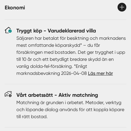
och i husets hjärta återfinns det nyligen renoverade köket
Ekonomi
där planlösningen öppnats upp mot en generös
matplats. Här finns även en nyinstallerad eldstad som
tillsammans med ytterligare eldstäder och en vacker
Tryggt köp - Varudeklarerad villa
kakelugn på övre plan bidrar till en både stämningsfull
och funktionell inomhusmiljö.
Säljaren har betalat för besiktning och marknadens
mest omfattande köparskydd* – du får
Planlösningen är tilltalande med väl tilltagna
försäkringen med bostaden. Det ger trygghet i upp
sällskapsytor på entréplan, där kök, matplats och
till 10 år och ett betydligt bredare skydd än en
vardagsrum samspelar i en öppen och inbjudande
vanlig dolda‑fel‑försäkring. *Enligt
disposition. Här finns även flera sovrum, ett helkaklat
marknadsbevakning 2026-04-08
Läs mer här
badrum med tillhörande bastu samt en praktisk
tvättstuga. Övre plan inrymmer ytterligare ett allrum med
kakelugn, ett nyrenoverat badrum samt tre sovrum,
Vårt arbetssätt - Aktiv matchning
varav ett med utgång till balkong. Ett av rummen nyttjas
Matchning är grunden i arbetet. Metoder, verktyg
idag som walk-in closet, men kan enkelt återställas till
och löpande dialog används för att koppla köpare
sovrum eller arbetsrum efter behov.
till rätt bostad.
Fastigheten har under senare år genomgått ett antal