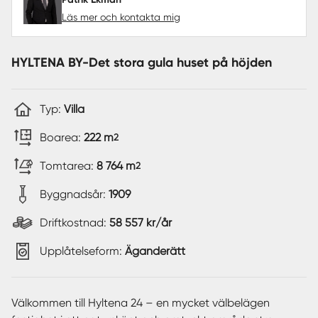
Läs mer och kontakta mig
HYLTENA BY-Det stora gula huset på höjden
Typ:
Villa
Boarea:
222 m
2
Tomtarea:
8 764 m
2
Byggnadsår:
1909
Driftkostnad:
58 557 kr/år
Upplåtelseform:
Äganderätt
Välkommen till Hyltena 24 – en mycket välbelägen