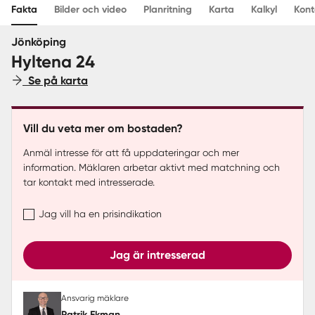
Fakta
Bilder och video
Planritning
Karta
Kalkyl
Kont
Sverige
|
Spanien
Jönköping
Hyltena 24
Se på karta
Vill du veta mer om bostaden?
Anmäl intresse för att få uppdateringar och mer
information. Mäklaren arbetar aktivt med matchning och
tar kontakt med intresserade.
Jag vill ha en prisindikation
Jag är intresserad
Ansvarig mäklare
Patrik Ekman