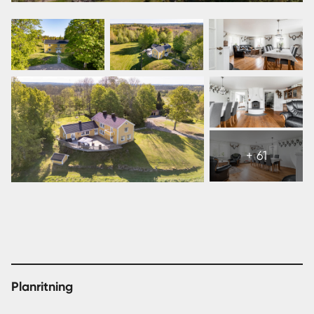
man av sol hela dagen och den bästa kvällssolen
området har att erbjuda. Hyltena 24 är en fastighet som
på ett sällsynt sätt förenar lantlig ro med närhet till
stadens bekvämligheter – ett boende att trivas i under
lång tid framöver.
Tillgängligt för en ny ägare från våren 2026.
Visa
Välkommen Hem!
alla
+ 61
67
bilder
Planritning