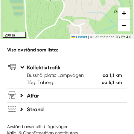
+
−
200 m
Leaflet
|
© Lantmäteriet CC BY 4.0
Visa avstånd som lista:
Kollektivtrafik
Busshållplats: Lampvägen
ca 1,1 km
Tåg: Taberg
ca 5,1 km
Affär
Strand
Avstånd avser alltid fågelvägen
Källa: ©
OpenStreetMap
contributors