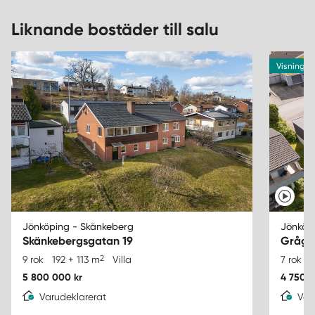
Liknande bostäder till salu
Visning I
Jönköping - Skänkeberg
Jönköp
Skänkebergsgatan 19
Grågå
2
9 rok
192 + 113 m
Villa
7 rok
1
5 800 000 kr
4 750 0
Varudeklarerat
Var