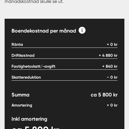
månadskostnad skulle se ut.
Boendekostnad per månad
Ränta
+
0
kr
Driftkostnad
+
4 880
kr
Fastighetsskatt/-avgift
+
840
kr
Skattereduktion
−
0
kr
Summa
ca
5 800
kr
Amortering
+
0
kr
Inkl amortering