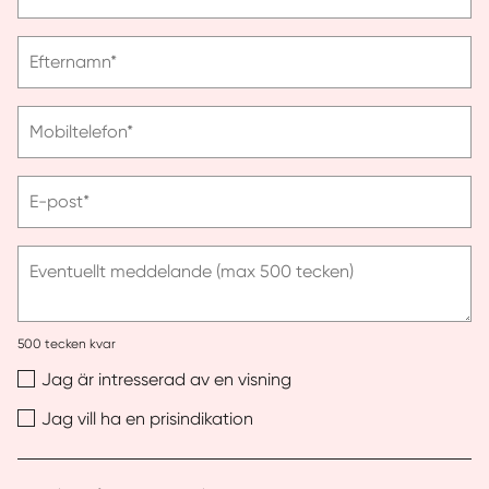
ange
förnamn
Vänligen
Efternamn*
ange
efternamn
Vänligen
Mobiltelefon*
ange
telefonnummer
Vänligen
E-post*
ange
e-
post
Eventuellt meddelande (max 500 tecken)
500
tecken kvar
Jag är intresserad av en visning
Jag vill ha en prisindikation