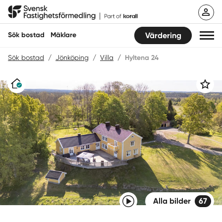
Hoppa
Svensk Fastighetsförmedling
till
innehåll
Sök bostad
Mäklare
Värdering
Sök bostad
/
Jönköping
/
Villa
/
Hyltena 24
Sök bostad
Varudeklarerat
Spara
Hitta mäklare
Sälja
Köpa
Guider
Start
Video
Alla bilder
67
Logga in