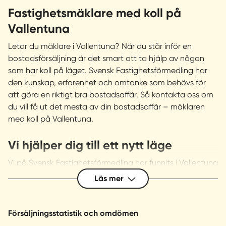
Fastighetsmäklare med koll på
Vallentuna
Letar du mäklare i Vallentuna? När du står inför en
bostadsförsäljning är det smart att ta hjälp av någon
som har koll på läget. Svensk Fastighetsförmedling har
den kunskap, erfarenhet och omtanke som behövs för
att göra en riktigt bra bostadsaffär. Så kontakta oss om
du vill få ut det mesta av din bostadsaffär – mäklaren
med koll på Vallentuna.
Vi hjälper dig till ett nytt läge
Vi på Svensk Fastighetsförmedling har funnits i Vallentuna
i många år och genom åren sålt många villor,
Läs mer
bostadsrätter, fritidshus, hästgårdar och tomter i alla
delar av kommunen. Vår lokalkännedom är en av
ingredienserna i vårt framgångsrecept. Vi vet var
Försäljningsstatistik och omdömen
närmaste skola och förskola ligger, var bussar och tåg