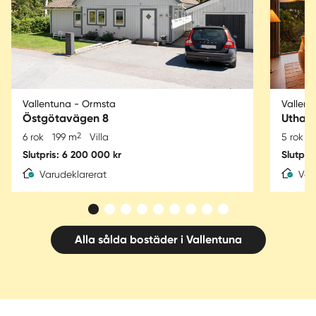
Vallentuna - Ormsta
Vallent
Östgötavägen 8
Utham
2
6 rok
199 m
Villa
5 rok
Slutpris: 6 200 000 kr
Slutpri
Varudeklarerat
Var
Alla sålda bostäder i Vallentuna