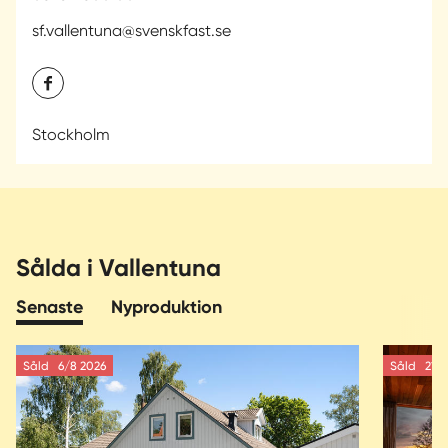
sf.vallentuna@svenskfast.se
Stockholm
Sålda i Vallentuna
Senaste
Nyproduktion
Såld
6/8 2026
Såld
21/7