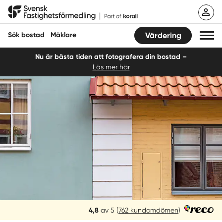
Hoppa
Svensk Fastighetsförmedling
till
innehåll
Sök bostad
Mäklare
Värdering
Nu är bästa tiden att fotografera din bostad –
Läs mer här
Sök bostad
Hitta mäklare
Sälja
Köpa
Guider
Start
Reco
4,8
av 5
(
762 kundomdömen
)
Logga in
betyg: