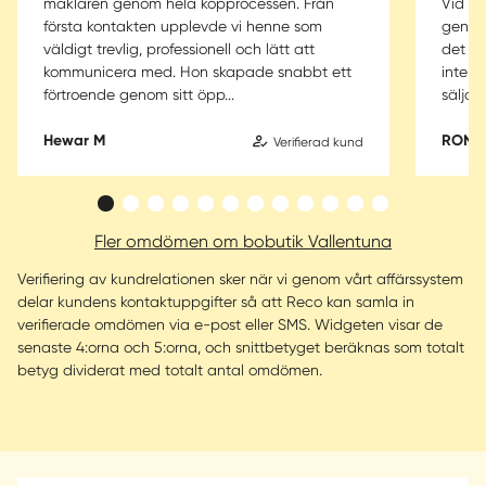
mäklaren genom hela köpprocessen. Från
Vid kö
första kontakten upplevde vi henne som
genom
väldigt trevlig, professionell och lätt att
det me
kommunicera med. Hon skapade snabbt ett
inte v
förtroende genom sitt öpp...
säljarn
Hewar M
RONN
Verifierad kund
Fler omdömen om bobutik Vallentuna
Verifiering av kundrelationen sker när vi genom vårt affärssystem
delar kundens kontaktuppgifter så att Reco kan samla in
verifierade omdömen via e-post eller SMS. Widgeten visar de
senaste 4:orna och 5:orna, och snittbetyget beräknas som totalt
betyg dividerat med totalt antal omdömen.