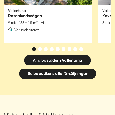
Vallentuna
Vallent
Rosenlundsvägen
Kavall
2
9 rok
156 + 111 m
Villa
6 rok
1
Varudeklarerat
Alla bostäder i Vallentuna
Se bobutikens alla försäljningar