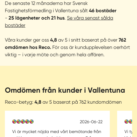
De senaste 12 månaderna har Svensk
går och var du kan köpa Vallentunas bästa fika!
Fastighetsförmedling i Vallentuna sålt
46 bostäder
-
25 lägenheter och 21 hus
.
Se våra senast sålda
Vårt arbetssätt och vår gemensamma erfarenhet
bostäder
inkluderar engagemang, genuint intresse för kunden och
affären i sig. Vi vet att varje affär är unik och hos oss kan
Våra kunder ger oss
4,8
av 5 i snitt baserat på över
762
du som kund alltid känna dig trygg. Vi har bäst service i
omdömen hos Reco.
För oss är kundupplevelsen oerhört
branschen och kundnöjdhet står i fokus hos oss!
viktig – i varje möte och genom hela affären.
Titta in till oss i Vallentuna
Kom in i vår bobutik för att prata bostad så bjuder vi på
fika. Här får du personlig service och vi kan svara på dina
Omdömen från kunder i Vallentuna
frågor och funderingar samt ge tips och råd inför ditt
bostadsbyte.
Reco-betyg:
4,8
av 5 baserat på 762 kundomdömen
2026-06-22
Vi är mycket nöjda med vårt bemötande från
Vi tyc