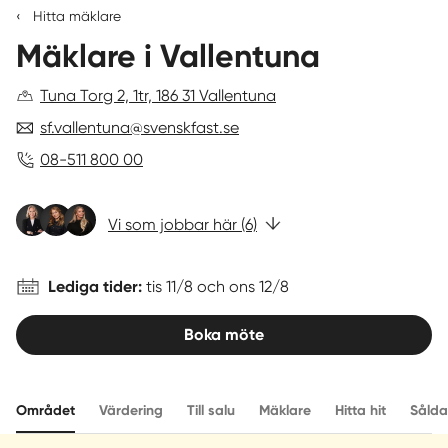
‹
Hitta mäklare
4,8
Mäklare i Vallentuna
av
Sverige
|
Spanien
5
(762
Tuna Torg 2, 1tr, 186 31 Vallentuna
kundomdömen)
sf.vallentuna@svenskfast.se
08-511 800 00
Vi som jobbar här (6)
Lediga tider:
tis 11/8 och ons 12/8
Boka möte
Området
Värdering
Till salu
Mäklare
Hitta hit
Sålda