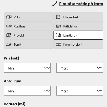
Rita sökområde på karta
Sverige
|
Spanien
Villa
Lägenhet
Radhus
Fritidshus
Projekt
Lantbruk
Tomt
Kommersiellt
Pris (sek)
Antal rum
2
Boarea
(m
)