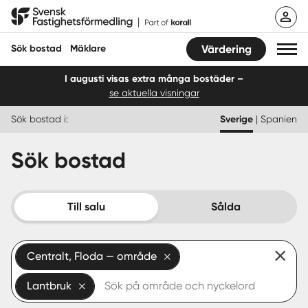
Hoppa
Svensk Fastighetsförmedling
till
innehåll
Sök bostad
Mäklare
Värdering
I augusti visas extra många bostäder –
se aktuella visningar
Sök bostad
Sök bostad i:
Sverige
|
Spanien
Hitta mäklare
Sök bostad
Sälja
Köpa
Till salu
Sålda
Guider
Centralt, Floda — område
Start
Lantbruk
Logga in