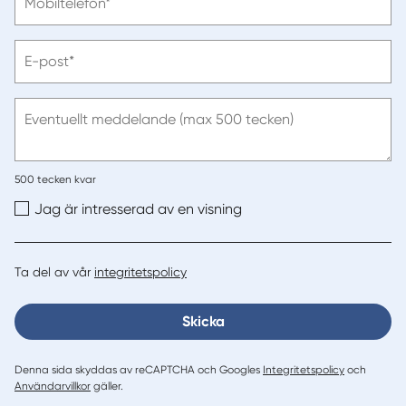
Mobiltelefon*
ange
telefonnummer
Vänligen
E-post*
ange
e-
post
Eventuellt meddelande (max 500 tecken)
500
tecken kvar
Jag är intresserad av en visning
Ta del av vår
integritetspolicy
Skicka
Denna sida skyddas av reCAPTCHA och Googles
Integritetspolicy
och
Användarvillkor
gäller.