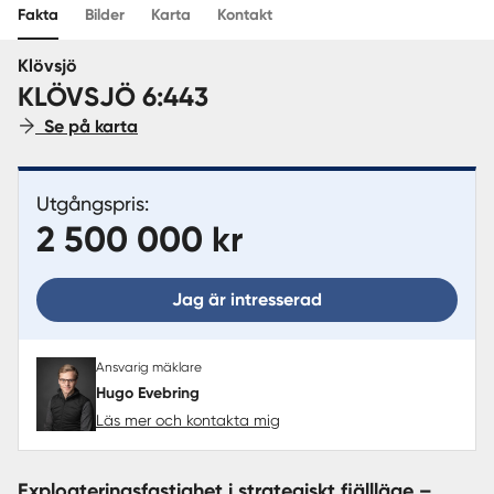
Fakta
Bilder
Karta
Kontakt
Sverige
|
Spanien
Klövsjö
KLÖVSJÖ 6:443
Se på karta
Utgångspris:
2 500 000 kr
Jag är intresserad
Ansvarig mäklare
Hugo Evebring
Läs mer och kontakta mig
Exploateringsfastighet i strategiskt fjällläge –