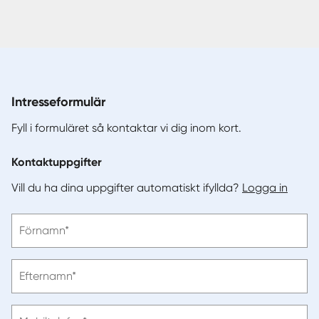
Intresseformulär
Fyll i formuläret så kontaktar vi dig inom kort.
Kontaktuppgifter
Vill du ha dina uppgifter automatiskt ifyllda?
Logga in
Vänligen
Förnamn*
ange
förnamn
Vänligen
Efternamn*
ange
efternamn
Vänligen