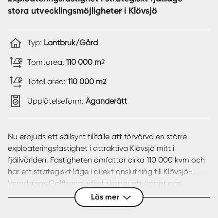
stora utvecklingsmöjligheter i Klövsjö
Typ:
Lantbruk/Gård
Tomtarea:
110 000 m
2
Total area:
110 000 m
2
Upplåtelseform:
Äganderätt
Nu erbjuds ett sällsynt tillfälle att förvärva en större
exploateringsfastighet i attraktiva Klövsjö mitt i
fjällvärlden. Fastigheten omfattar cirka 110 000 kvm och
har ett strategiskt läge i direkt anslutning till Klövsjö-
Vemdalens Golfbana, vilket skapar ett öppet och
naturskönt landskap med vackra vyer över området.
Läs mer