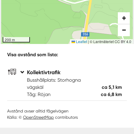
+
−
200 m
Leaflet
|
© Lantmäteriet CC BY 4.0
Visa avstånd som lista:
Kollektivtrafik
Busshållplats: Storhogna
vägskäl
ca 5,1 km
Tåg: Röjan
ca 6,8 km
Avstånd avser alltid fågelvägen
Källa: ©
OpenStreetMap
contributors