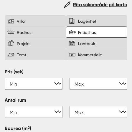
Rita sökområde på karta
Sverige
|
Spanien
Villa
Lägenhet
Radhus
Fritidshus
Projekt
Lantbruk
Tomt
Kommersiellt
Pris (sek)
Antal rum
2
Boarea
(m
)