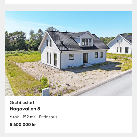
Grebbestad
Hagavallen 8
2
6 rok
152 m
Fritidshus
5 600 000 kr