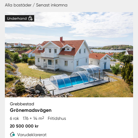
Alla bostäder / Senast inkomna
Underhand
Grebbestad
Grönemadsvägen
2
6 rok
176 + 14 m
Fritidshus
20 500 000 kr
Varudeklarerat