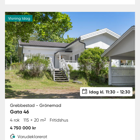
Visning Idag
Idag kl. 11:30 - 12:30
Grebbestad - Grönemad
Gata 46
2
4 rok
115 + 20 m
Fritidshus
4 750 000 kr
Varudeklarerat