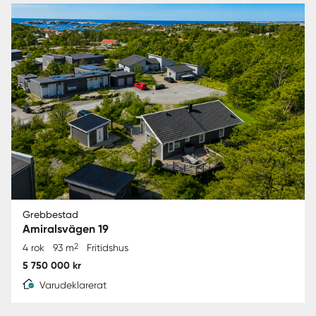
Grebbestad
Amiralsvägen 19
2
4 rok
93 m
Fritidshus
5 750 000 kr
Varudeklarerat