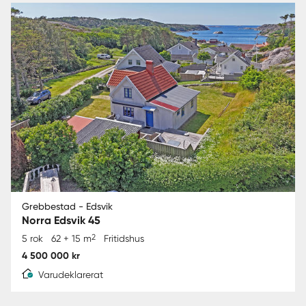
Grebbestad - Edsvik
Norra Edsvik 45
2
5 rok
62 + 15 m
Fritidshus
4 500 000 kr
Varudeklarerat