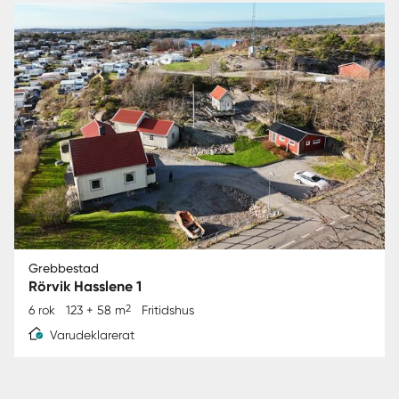
Grebbestad
Rörvik Hasslene 1
2
6 rok
123 + 58 m
Fritidshus
Varudeklarerat