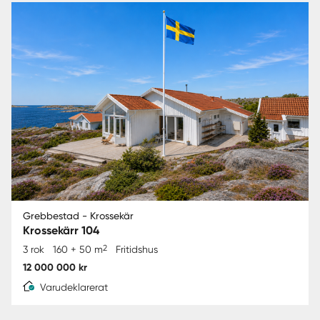
Grebbestad - Krossekär
Krossekärr 104
2
3 rok
160 + 50 m
Fritidshus
12 000 000 kr
Varudeklarerat