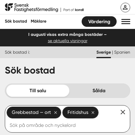
Hoppa
Svensk Fastighetsförmedling
till
innehåll
Sök bostad
Mäklare
Värdering
I augusti visas extra många bostäder –
se aktuella visningar
Sök bostad
Sök bostad i:
Sverige
|
Spanien
Hitta mäklare
Sök bostad
Sälja
Köpa
Till salu
Sålda
Guider
Grebbestad — ort
Fritidshus
Start
Logga in