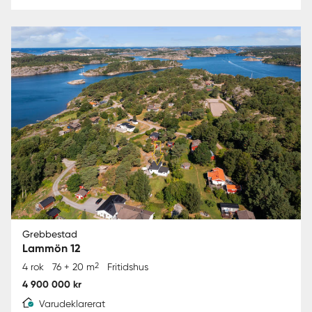
Grebbestad
Lammön 12
2
4 rok
76 + 20 m
Fritidshus
4 900 000 kr
Varudeklarerat