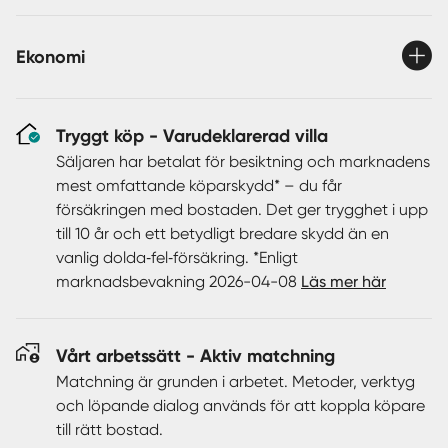
sommarvatten med mulltoalett och dusch samt ett
förråd som ger bra förvaringsmöjligheter.
För gäster finns även en husvagn som kan nyttjas vid
Ekonomi
behov – perfekt när familj och vänner kommer på besök.
Den stora trädgårdstomten erbjuder stora gräsytor som
passar utmärkt för lek, avkoppling och trädgårdsliv. Här
Tryggt köp - Varudeklarerad villa
finns även fruktträd samt odlingsytor för den
Säljaren har betalat för besiktning och marknadens
trädgårdsintresserade.
mest omfattande köparskydd* – du får
Den grusade uppfarten erbjuder gott om
försäkringen med bostaden. Det ger trygghet i upp
parkeringsmöjligheter för flera bilar.
till 10 år och ett betydligt bredare skydd än en
Endast en kort promenad bort når du det vackra badet i
vanlig dolda‑fel‑försäkring. *Enligt
Hedströmmen med en lekplats för barnen. Här finns
marknadsbevakning 2026-04-08
Läs mer här
dessutom möjlighet till båtplats – perfekt för rogivande
fisketurer eller för att upptäcka de vackra omgivningarna
från vattnet.
Vårt arbetssätt - Aktiv matchning
Matchning är grunden i arbetet. Metoder, verktyg
Här erbjuds ett trivsamt och lättskött boende i en idyllisk
och löpande dialog används för att koppla köpare
och harmonisk miljö - här är det bara att flytta in och
till rätt bostad.
börja njuta av årets alla årstider!