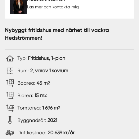
Läs mer och kontakta mig
Nybyggt fritidshus med närhet till vackra
Hedströmmen!
Typ:
Fritidshus, 1-plan
Rum:
2, varav 1 sovrum
Boarea:
45 m
2
Biarea:
15 m
2
Tomtarea:
1 696 m
2
Byggnadsår:
2021
Driftkostnad:
20 639 kr/år