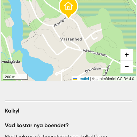
+
−
200 m
Leaflet
|
© Lantmäteriet CC BY 4.0
Kalkyl
Vad kostar nya boendet?
Med hjälp av vår
boendekostnadskalkyl
får du