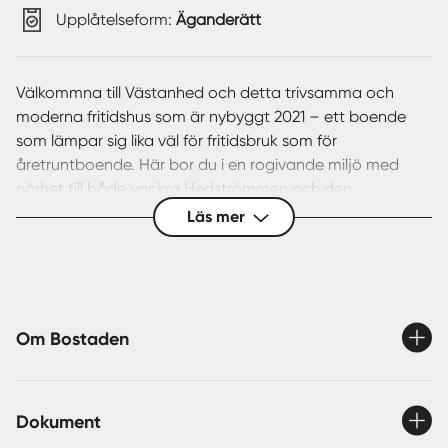
Upplåtelseform:
Äganderätt
Välkommna till Västanhed och detta trivsamma och
moderna fritidshus som är nybyggt 2021 – ett boende
som lämpar sig lika väl för fritidsbruk som för
åretruntboende. Här bor du i en rogivande miljö med
närhet till både vackra Hedströmmen och den
omgivande naturen.
Läs mer
Bostaden erbjuder en välplanerad planlösning med ett
trivsamt allrum med eldstad som skapar både värme och
höjer mysfaktorn under årets svalare dagar. Här finns
även ett modernt och funktionellt kök med goda
arbetsytor. Vidare finns även ett sovrum samt ett
Om Bostaden
badrum. Husets genomtänkta planering gör det lätt att
trivas, oavsett om du vill använda det som fritidshus eller
permanentboende. Fiber är installerat.
Dokument
På fastigheten finns även ett praktiskt uthus med