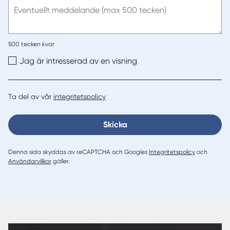
post
Eventuellt meddelande (max 500 tecken)
500
tecken kvar
Jag är intresserad av en visning
Ta del av vår
integritetspolicy
Skicka
Denna sida skyddas av reCAPTCHA och Googles
Integritetspolicy
och
Användarvillkor
gäller.