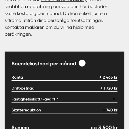
snabbt en uppfattning om vad den här bostaden
skulle kosta dig per månad. Du kan enkelt justera
siffrorna utifrån dina personliga förutsättningar.
Kontakta mäklaren om du vill ha hjälp med
beräkningen.
Boendekostnad per månad
Ränta
+
2 465
kr
Driftkostnad
+
1 720
kr
Fastighetsskatt/-avgift *
+
Skattereduktion
−
740
kr
Summa
ca
3 500
kr