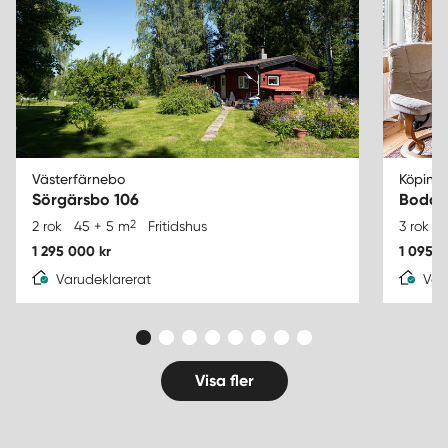
Västerfärnebo
Köping
Sörgärsbo 106
Bodav
2
2 rok
45 + 5 m
Fritidshus
3 rok
7
1 295 000 kr
1 095 0
Varudeklarerat
Var
Visa fler