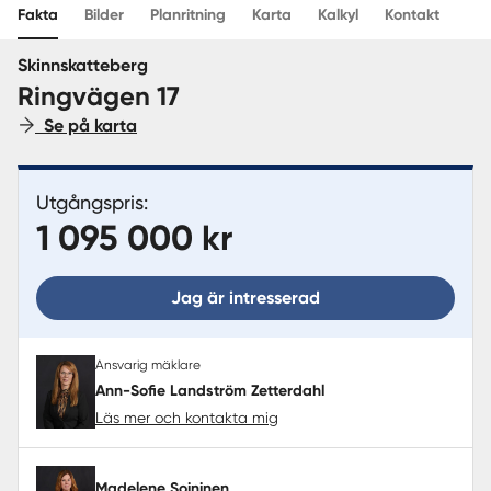
Fakta
Bilder
Planritning
Karta
Kalkyl
Kontakt
Sverige
|
Spanien
Skinnskatteberg
Ringvägen 17
Se på karta
Utgångspris:
1 095 000 kr
Jag är intresserad
Ansvarig mäklare
Ann-Sofie Landström Zetterdahl
Läs mer och kontakta mig
Madelene Soininen