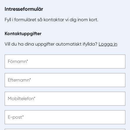
Intresseformulär
Fyll i formuläret så kontaktar vi dig inom kort.
Kontaktuppgifter
Vill du ha dina uppgifter automatiskt ifyllda?
Logga in
Vänligen
Förnamn*
ange
förnamn
Vänligen
Efternamn*
ange
efternamn
Vänligen
Mobiltelefon*
ange
telefonnummer
Vänligen
E-post*
ange
e-