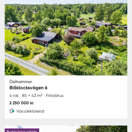
Östhammar
Blåklocksvägen 6
2
4 rok
85 + 43 m
Fritidshus
2 250 000 kr
Varudeklarerat
Budgivning pågår