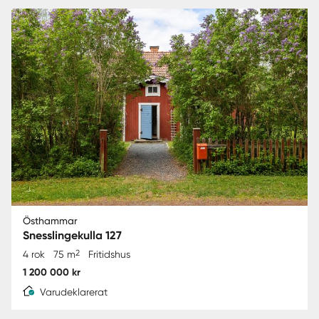
Östhammar
Snesslingekulla 127
2
4 rok
75 m
Fritidshus
1 200 000 kr
Varudeklarerat