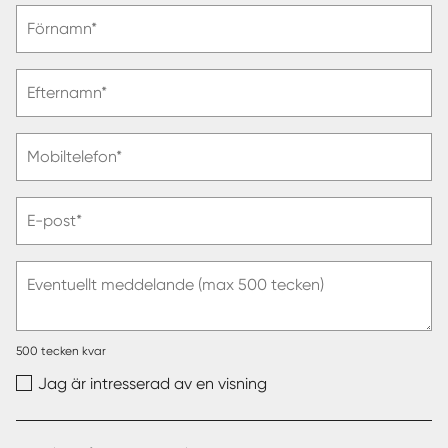
Vänligen
Förnamn*
ange
förnamn
Vänligen
Efternamn*
ange
efternamn
Vänligen
Mobiltelefon*
ange
telefonnummer
Vänligen
E-post*
ange
e-
post
Eventuellt meddelande (max 500 tecken)
500
tecken kvar
Jag är intresserad av en visning