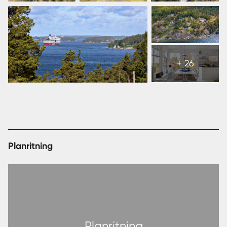
Visa
alla
+ 26
32
bilder
Planritning
Planritning