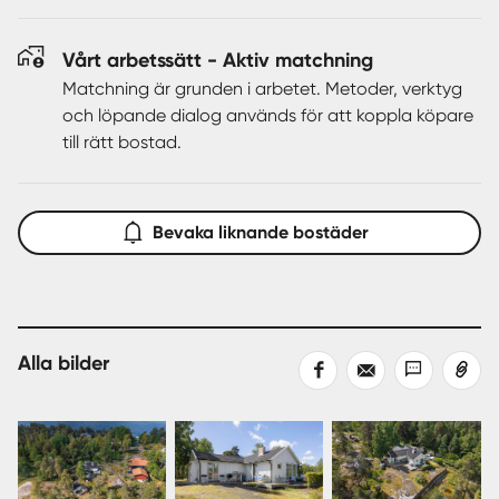
Vårt arbetssätt - Aktiv matchning
Matchning är grunden i arbetet. Metoder, verktyg
och löpande dialog används för att koppla köpare
till rätt bostad.
Bevaka liknande bostäder
Alla bilder
Dela
Dela
Dela
Kopiera
på
med
med
länk
Facebook
epost
sms