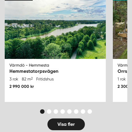
Värmdö - Hemmesta
Värmdö
Hemmestatorpsvägen
Orrspe
2
3 rok
82 m
Fritidshus
1 rok
2
2 990 000 kr
2 300 0
Visa fler