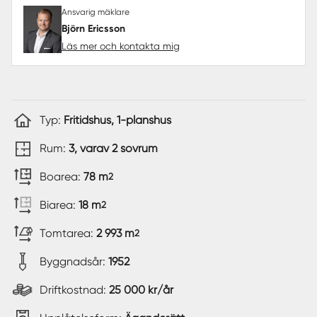
Ansvarig mäklare
Björn Ericsson
Läs mer och kontakta mig
Typ:
Fritidshus, 1-planshus
Rum:
3, varav 2 sovrum
Boarea:
78 m
2
Biarea:
18 m
2
Tomtarea:
2 993 m
2
Byggnadsår:
1952
Driftkostnad:
25 000 kr/år