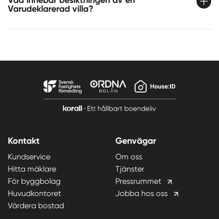
Vad innebär besiktningen av en
Varudeklarerad villa?
Kontakt
Genvägar
Kundservice
Om oss
Hitta mäklare
Tjänster
För byggbolag
Pressrummet
Huvudkontoret
Jobba hos oss
Värdera bostad