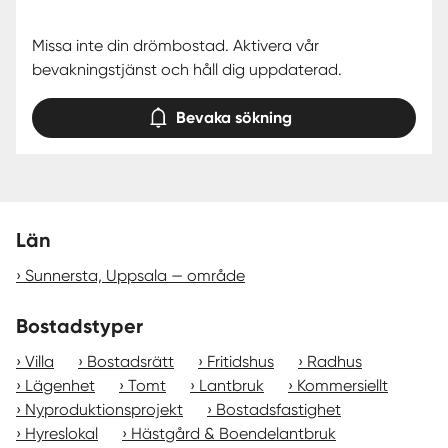
Missa inte din drömbostad. Aktivera vår
bevakningstjänst och håll dig uppdaterad.
Bevaka sökning
Län
Sunnersta, Uppsala — område
Bostadstyper
Villa
Bostadsrätt
Fritidshus
Radhus
Lägenhet
Tomt
Lantbruk
Kommersiellt
Nyproduktionsprojekt
Bostadsfastighet
Hyreslokal
Hästgård & Boendelantbruk