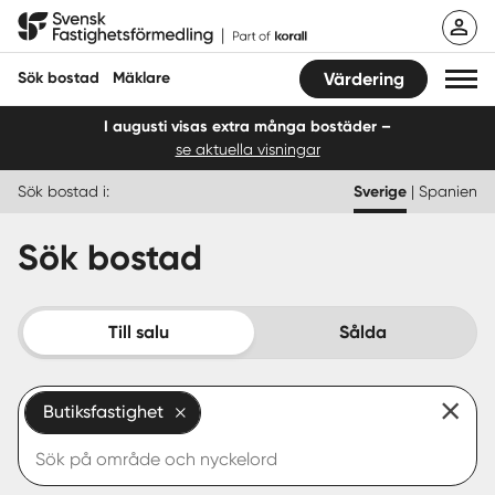
Hoppa
Svensk Fastighetsförmedling
till
innehåll
Sök bostad
Mäklare
Värdering
I augusti visas extra många bostäder –
se aktuella visningar
Sök bostad
Sök bostad i:
Sverige
|
Spanien
Hitta mäklare
Sök bostad
Sälja
Köpa
Till salu
Sålda
Guider
Butiksfastighet
Start
Logga in