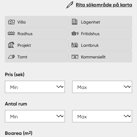
Rita sökområde på karta
Sverige
|
Spanien
Villa
Lägenhet
Radhus
Fritidshus
Projekt
Lantbruk
Tomt
Kommersiellt
Pris (sek)
Antal rum
2
Boarea
(m
)