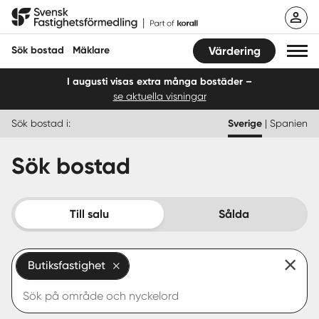
Hoppa
Svensk Fastighetsförmedling
till
innehåll
Sök bostad
Mäklare
Värdering
I augusti visas extra många bostäder –
se aktuella visningar
Sök bostad
Sök bostad i:
Sverige
|
Spanien
Hitta mäklare
Sök bostad
Sälja
Köpa
Till salu
Sålda
Guider
Butiksfastighet
Start
Logga in