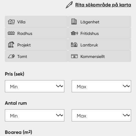
Rita sökområde på karta
Sverige
|
Spanien
Villa
Lägenhet
Radhus
Fritidshus
Projekt
Lantbruk
Tomt
Kommersiellt
Pris (sek)
Antal rum
2
Boarea
(m
)